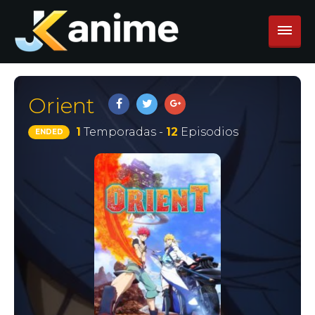
Orient
1
Temporadas -
12
Episodios
ENDED