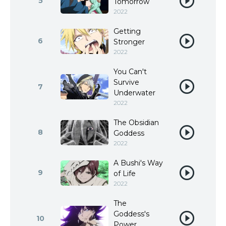
5
Tomorrow
2022
Getting
6
Stronger
2022
You Can't
Survive
7
Underwater
2022
The Obsidian
8
Goddess
2022
A Bushi's Way
9
of Life
2022
The
Goddess's
10
Power