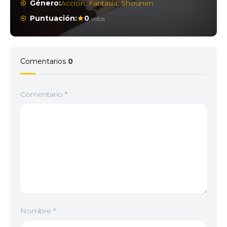
Género:
Acción
,
Fantasía
,
Shounen
Puntuación:
0
votos
Comentarios
0
Comentario
*
Nombre
*