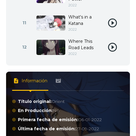
2022
What's in a
11
Katana
2022
Where This
12
Road Leads
2022
Información
Título original:
Orient
En Producción:
No
Primera fecha de emisión:
06-01-2022
Última fecha de emisión:
27-09-2022