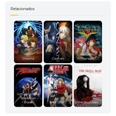
Relacionados
Bakuretsu
Ozuma
Cannan
Hunters
Uchuu no Kishi
Tekkaman
Blade
AIKa ZERO
The Skull Man