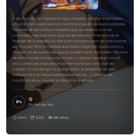
A los 10 años, los mejores amigos, Musashi y Kojiro, se sentaban
en un emocionado silencio mientras el padre de Kojiro contaba
historias de demonios malvados que se cebaban con los
inocentes, y de guerreros que los derrotaban. Practicando el
manejo de la espada, los dos juran convertirse en los más fuertes
del mundo. Pero a medida que crecen, Kojiro se vuelve cínico y
Musashi se da cuenta de que no puede hacer retroceder 150 años
de dominio demoníaco por sí solo. Le llaman prodigio con el
pico, y está casi dispuesto a conformarse con una vida de
trabajo. Sin embargo, no puede evitar la sensación de que
todavía tiene la responsabilidad de actuar… y, pronto, las
injusticias de su mundo le obligarán a actuar…
0
(No Ratings Yet)
24m
2022
68 views