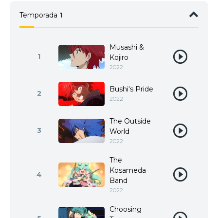
Temporada
1
Musashi &
1
Kojiro
2022
Bushi's Pride
2
2022
The Outside
3
World
2022
The
Kosameda
4
Band
2022
Choosing