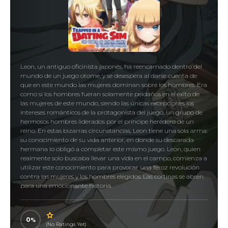
Leon, un antiguo oficinista japonés, ha reencarnado dentro del
mundo de un juego otome, y se desespera al darse cuenta de
que en este mundo las mujeres dominan sobre los hombres. Era
como si los hombres fueran solamente peldaños en el éxito de
las mujeres de este mundo, siendo las únicas excepciones los
intereses románticos de la protagonista del juego, un grupo de
hermosos hombres liderados por el príncipe heredero de un
reino. En estas bizarras circunstancias, Leon tiene una sola arma:
su conocimiento de su vida anterior, en donde su descarada
hermana lo obligó a completar este mismo juego. Leon, quien
realmente solo buscaba llevar una vida en el campo, comienza a
utilizar este conocimiento para provocar una feroz revolución
contra las mujeres y los hombres elegidos. Las cortinas se abren
para una emocionante historia.
0
(No Ratings Yet)