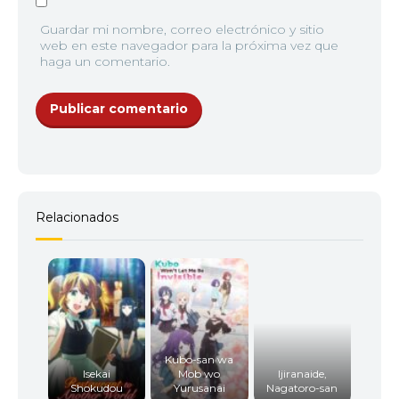
Guardar mi nombre, correo electrónico y sitio
web en este navegador para la próxima vez que
haga un comentario.
Relacionados
Kubo-san wa
Isekai
Mob wo
Ijiranaide,
Shokudou
Yurusanai
Nagatoro-san