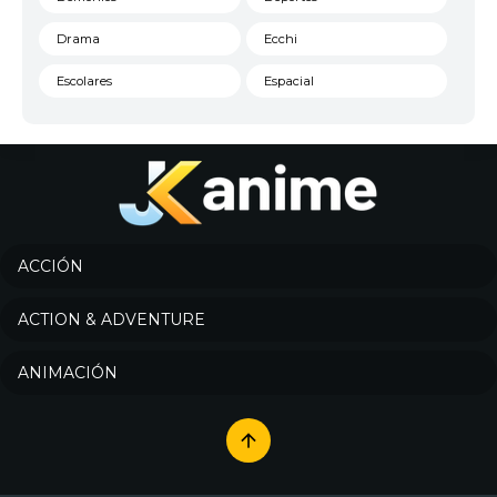
Drama
Ecchi
Escolares
Espacial
Familia
Fantasía
Harem
Historico
Infantil
Josei
Juegos
Kids
ACCIÓN
Magia
Mecha
ACTION & ADVENTURE
Militar
Misterio
ANIMACIÓN
Música
Parodia
Policía
Psicológico
Recuentos de la vida
Romance