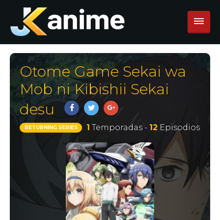
Otome Game Sekai wa
Mob ni Kibishii Sekai
desu
1
Temporadas -
12
Episodios
RETURNING SERIES