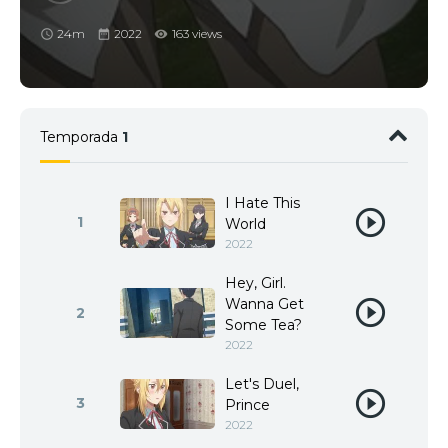
24m
2022
163 views
Temporada
1
I Hate This
1
World
2022
Hey, Girl.
Wanna Get
2
Some Tea?
2022
Let's Duel,
3
Prince
2022