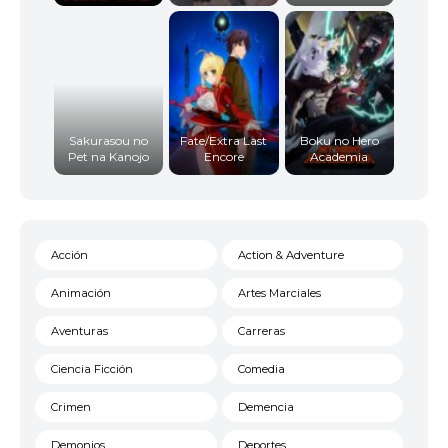
Sakurasou no
Fate/Extra Last
Boku no Hero
Pet na Kanojo
Encore
Academia
Acción
Action & Adventure
Animación
Artes Marciales
Aventuras
Carreras
Ciencia Ficción
Comedia
Crimen
Demencia
Demonios
Deportes