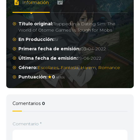
Información
Título original:
Trapped in a Dating Sim: The
World of Otome Games Is Tough for Mobs
En Producción:
Sí
Primera fecha de emisión:
03-04-2022
Última fecha de emisión:
19-06-2022
Género:
Escolares
,
Fantasía
,
Harem
,
Romance
Puntuación:
0
votos
Comentarios
0
Comentario
*