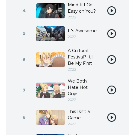
Mind If I Go
4
Easy on You?
2022
It's Awesome
5
2022
A Cultural
Festival? It'll
6
Be My First
2022
We Both
Hate Hot
7
Guys
2022
This Isn't a
8
Game
2022