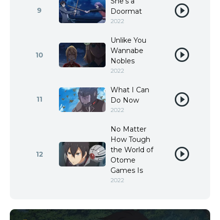
She's a
9
Doormat
2022
Unlike You
Wannabe
10
Nobles
2022
What I Can
11
Do Now
2022
No Matter
How Tough
the World of
12
Otome
Games Is
2022