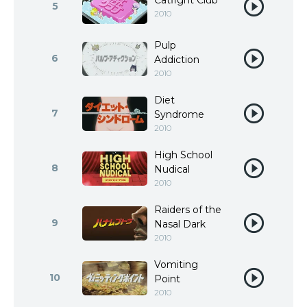
Catfight Club
5
2010
Pulp
6
Addiction
2010
Diet
7
Syndrome
2010
High School
8
Nudical
2010
Raiders of the
9
Nasal Dark
2010
Vomiting
10
Point
2010