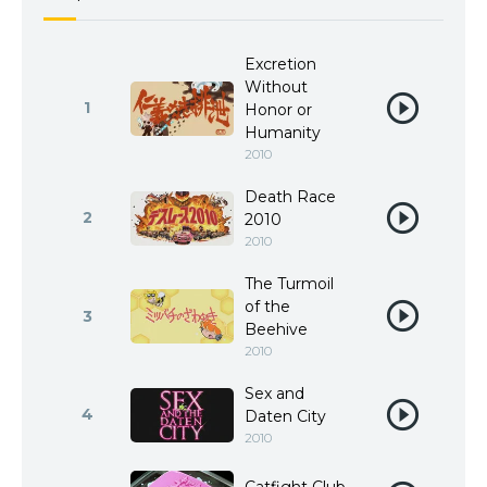
Excretion
Without
1
Honor or
Humanity
2010
Death Race
2
2010
2010
The Turmoil
of the
3
Beehive
2010
Sex and
4
Daten City
2010