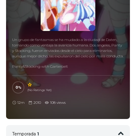
Un grupo de fantasmas se ha mudado a la ciudad de Daten,
tomando como ventaja la avaricia humana. Dos ángeles, Panty
y Stocking, fueron enviadas desde el cielo para eliminarlos,
aunque mejor dicho, las expulsaron del cielo por mala conducta.
Panty&Stocking with Garterbelt
0
(No Ratings Yet)
12m
2010
108 views
Temporada
1