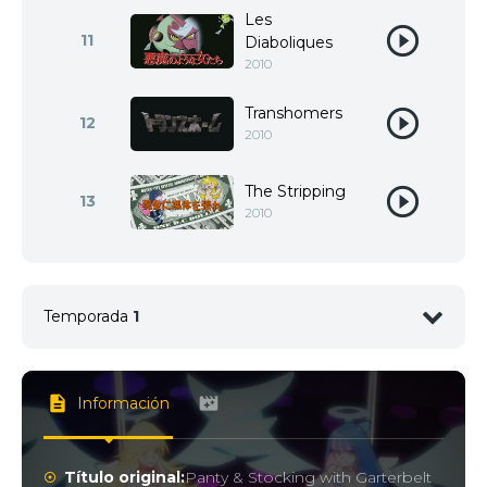
Les
11
Diaboliques
2010
Transhomers
12
2010
The Stripping
13
2010
Temporada
1
Excretion
Without
1
Honor or
Información
Humanity
2010
Título original:
Panty & Stocking with Garterbelt
Death Race