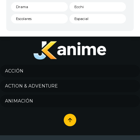
Drama
Ecchi
Escolares
Espacial
Familia
Fantasía
Harem
Historico
Infantil
Josei
Juegos
Kids
ACCIÓN
Magia
Mecha
ACTION & ADVENTURE
Militar
Misterio
ANIMACIÓN
Música
Parodia
Policía
Psicológico
Recuentos de la vida
Romance
Samurai
Sci-Fi & Fantasy