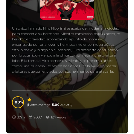
Un chico llamado Hiro Hiyorimi se acaba de mudar a la ciudad
para conocer a su hermana. Mientra caminaba bajo la acera, es
herido de gravedad, agonizando apunto de morir es
encontrado por una joven y hermosa mujer con ropa gótica.
esta lo revive y lo deja en el hospital, Hiro despierta confundido
por lo ocurrido y viendo a la chica como mata a una criatura
lobo. Ella toma a Hiro como su sirviente y se presenta ante el
como una princesa. De ahí en adelante Hiro la ayuda a matar
criaturas que son enviados por sus hermanos para atacarla.
100
(
1
votes, average:
5.00
out of 5)
30m
2007
187 views