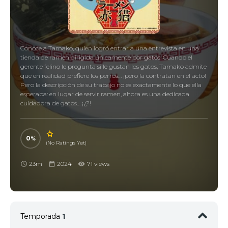
Conoce a Tamako, quien logró entrar a una entrevista en una
tienda de ramen dirigida únicamente por gatos. Cuando el
gerente felino le pregunta si le gustan los gatos, Tamako admite
que en realidad prefiere los perros… ¡pero la contratan en el acto!
Pero la descripción de su trabajo no es exactamente lo que ella
esperaba: en lugar de servir ramen, ahora es una dedicada
cuidadora de gatos… ¡¿?!
0
(No Ratings Yet)
23m
2024
71 views
Temporada
1