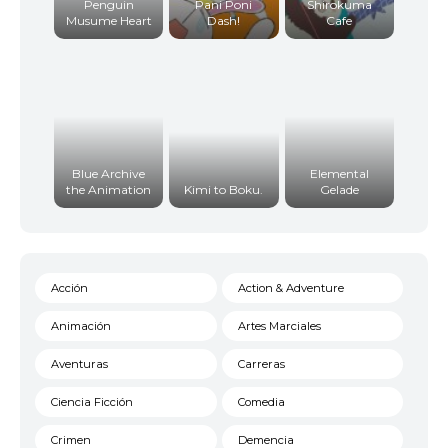
Penguin
Pani Poni
Shirokuma
Musume Heart
Dash!
Cafe
Blue Archive
Elemental
the Animation
Kimi to Boku.
Gelade
Acción
Action & Adventure
Animación
Artes Marciales
Aventuras
Carreras
Ciencia Ficción
Comedia
Crimen
Demencia