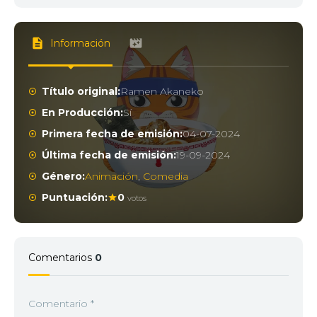
Información
Título original:
Ramen Akaneko
En Producción:
Sí
Primera fecha de emisión:
04-07-2024
Última fecha de emisión:
19-09-2024
Género:
Animación
,
Comedia
Puntuación:
0
votos
Comentarios
0
Comentario
*