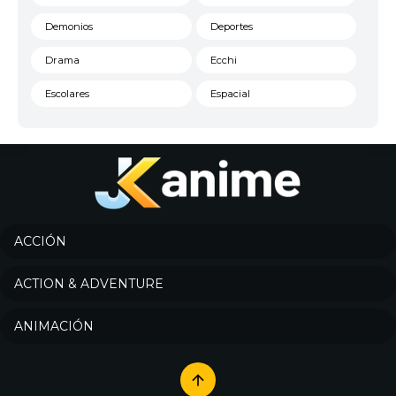
Demonios
Deportes
Drama
Ecchi
Escolares
Espacial
Familia
Fantasía
Harem
Historico
Infantil
Josei
Juegos
Kids
ACCIÓN
Magia
Mecha
ACTION & ADVENTURE
Militar
Misterio
ANIMACIÓN
Música
Parodia
Policía
Psicológico