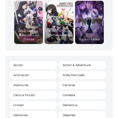
Sekai Seifuku:
Busou Shoujo
Bouryaku no
Machiavellianis
Zvezda
m
Jujutsu Kaisen
Acción
Action & Adventure
Animación
Artes Marciales
Aventuras
Carreras
Ciencia Ficción
Comedia
Crimen
Demencia
Demonios
Deportes