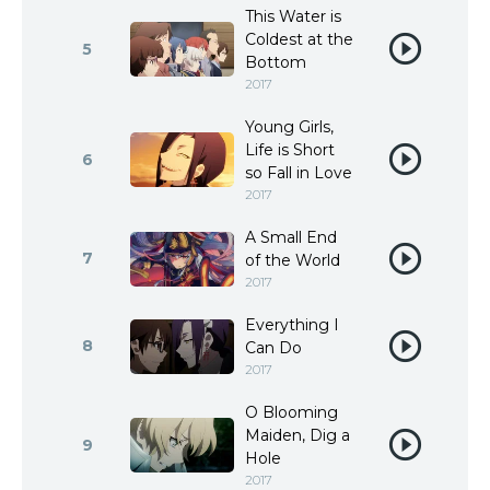
This Water is
Coldest at the
5
Bottom
2017
Young Girls,
Life is Short
6
so Fall in Love
2017
A Small End
7
of the World
2017
Everything I
8
Can Do
2017
O Blooming
Maiden, Dig a
9
Hole
2017