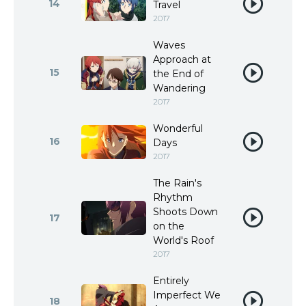
14
Travel
2017
Waves
Approach at
15
the End of
Wandering
2017
Wonderful
16
Days
2017
The Rain's
Rhythm
Shoots Down
17
on the
World's Roof
2017
Entirely
Imperfect We
18