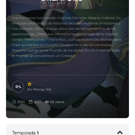
Los humanos han creado muchas historias. Alegría, tristeza, ira,
emoción profunda. Las historias sacuden nuestras emociones y
nos fascinan. Sin embargo, estos son los pensamientos de los
espectadores. ¿Pero qué pasaría si los personajes de la historia
tienen “intenciones”? Para ellos, ¿somos existencias divinas para
traer su historia al mundo? Nuestro mundo ha cambiado.
Reparte castigo en el mundo de los dioses. En Re:Creators todo
el mundo se convierte en un Creador.
0
(No Ratings Yet)
25m
2017
65 views
Temporada
1