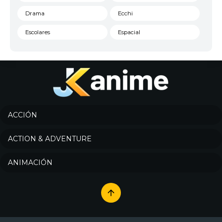
Drama
Ecchi
Escolares
Espacial
Familia
Fantasía
Harem
Historico
Infantil
Josei
Juegos
Kids
ACCIÓN
Magia
Mecha
ACTION & ADVENTURE
Militar
Misterio
ANIMACIÓN
Música
Parodia
Policía
Psicológico
Recuentos de la vida
Romance
Samurai
Sci-Fi & Fantasy