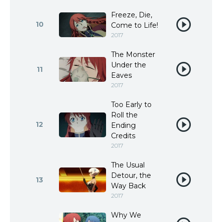
Freeze, Die,
10
Come to Life!
2017
The Monster
Under the
11
Eaves
2017
Too Early to
Roll the
12
Ending
Credits
2017
The Usual
Detour, the
13
Way Back
2017
Why We