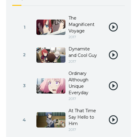
The
Magnificent
1
Voyage
2017
Dynamite
2
and Cool Guy
2017
Ordinary
Although
3
Unique
Everyday
2017
At That Time
Say Hello to
4
Him
2017