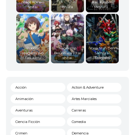
made Koi wo
Kai: Kyoden
Shitai
Ishura
Moyuru...
Potion,
Nageki no
Yoroi Shin Den
Wagami wo
Bourei wa Intai
Samurai
Tasukeru
shitai
Troopers
Acción
Action & Adventure
Animación
Artes Marciales
Aventuras
Carreras
Ciencia Ficción
Comedia
Crimen
Demencia