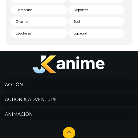
Demonios
Deportes
Drama
Ecchi
Escolares
Espacial
Familia
Fantasía
Harem
Historico
Infantil
Josei
Juegos
Kids
ACCIÓN
Magia
Mecha
ACTION & ADVENTURE
Militar
Misterio
ANIMACIÓN
Música
Parodia
Policía
Psicológico