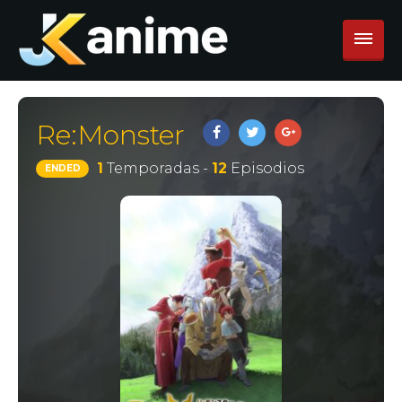
Re:Monster
1
Temporadas -
12
Episodios
ENDED