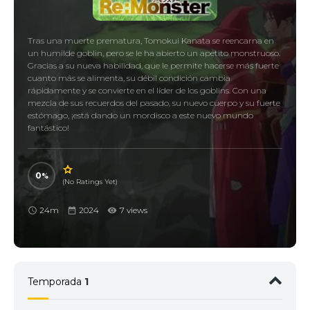
Tras una muerte prematura, Tomokui Kanata se reencarna en
un humilde goblin, pero se le ha abierto un apetito monstruoso.
Gracias a su nueva habilidad, que le permite hacerse más fuerte
cuanto más se alimenta, su débil condición cambia
rápidamente y se convierte en el líder de los goblins. Con una
mezcla de sus recuerdos del pasado, su nuevo cuerpo y su fuerte
estómago, ¡está dando un mordisco a este nuevo mundo
fantástico!
0
(No Ratings Yet)
24m
2024
7 views
Temporada
1