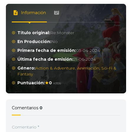
Información
Título original:
Re:Monster
En Producción:
No
Primera fecha de emisión:
05-04-2024
Última fecha de emisión:
21-06-2024
Género:
Action & Adventure
,
Animación
,
Sci-Fi &
Fantasy
Puntuación:
0
votos
Comentarios
0
Comentario
*