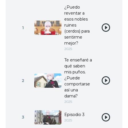
¿Puedo
reventar a
esos nobles
ruines
1
(cerdos) para
sentirme
mejor?
2025
Te enseñaré a
qué saben
mis puños.
¿Puede
2
comportarse
así una
dama?
2025
Episodio 3
3
2025