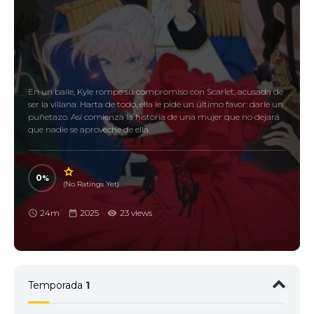
En un baile, Kyle rompe su compromiso con Scarlet, acusada de
ser la villana. Harta de todo, ella le pide un último favor: darle un
puñetazo. Así comienza la historia de una mujer que no dejará
que nadie se aproveche de ella.
0
(No Ratings Yet)
24m
2025
23 views
Temporada
1