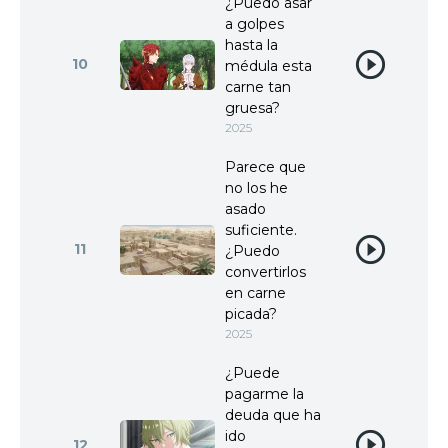
¿Puedo asar
a golpes
hasta la
10
médula esta
carne tan
gruesa?
2025
Parece que
no los he
asado
suficiente.
11
¿Puedo
convertirlos
en carne
picada?
2025
¿Puede
pagarme la
deuda que ha
ido
12