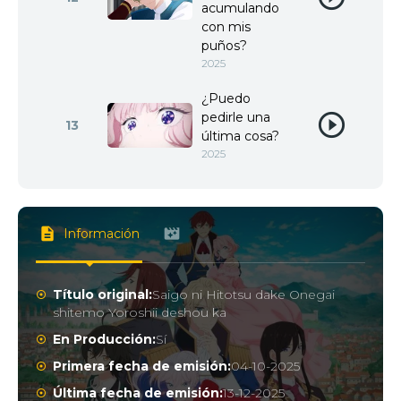
acumulando
con mis
puños?
2025
¿Puedo
pedirle una
13
última cosa?
2025
Información
Título original:
Saigo ni Hitotsu dake Onegai
shitemo Yoroshii deshou ka
En Producción:
Sí
Primera fecha de emisión:
04-10-2025
Última fecha de emisión:
13-12-2025