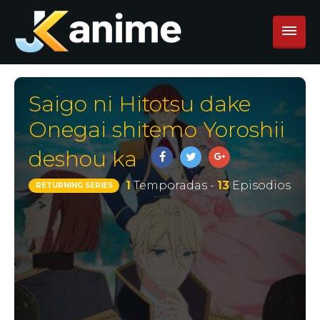
Saigo ni Hitotsu dake
Onegai shitemo Yoroshii
deshou ka
1
Temporadas -
13
Episodios
RETURNING SERIES