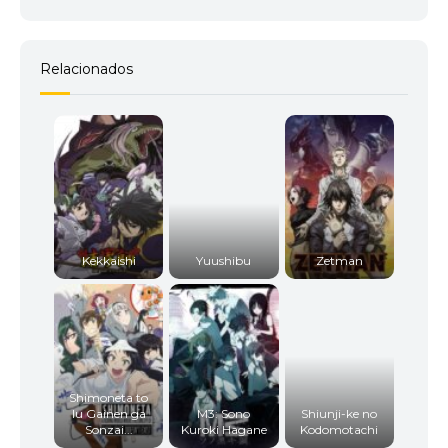
Relacionados
Kekkaishi
Yuushibu
Zetman
Shimoneta to
Iu Gainen ga
M3: Sono
Shiunji-ke no
Sonzai...
Kuroki Hagane
Kodomotachi