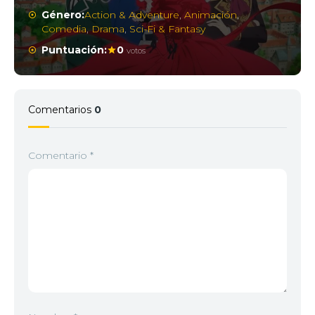
Género:
Action & Adventure
,
Animación
,
Comedia
,
Drama
,
Sci-Fi & Fantasy
Puntuación:
0
votos
Comentarios
0
Comentario
*