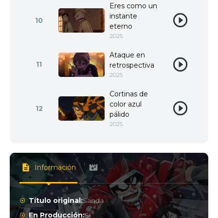
Eres como un
instante
10
eterno
2025
Ataque en
11
retrospectiva
2025
Cortinas de
color azul
12
pálido
2025
Información
Título original:
Sanda
En Producción:
Sí