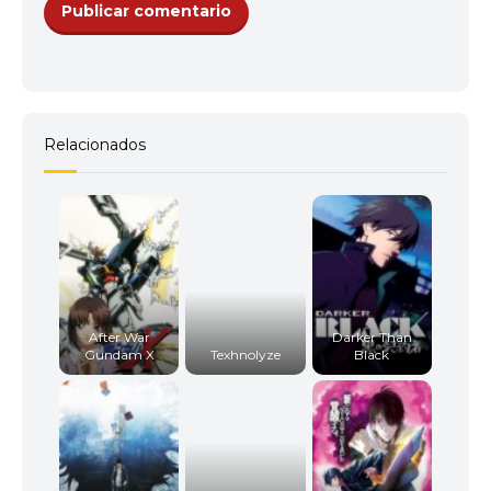
Relacionados
After War
Darker Than
Gundam X
Texhnolyze
Black