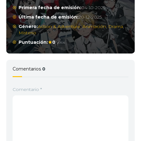
Primera fecha de emisión:
04-10-2025
Última fecha de emisión:
20-12-2025
Género:
Action & Adventure
,
Animación
,
Drama
,
Misterio
Puntuación:
0
votos
Comentarios
0
Comentario
*