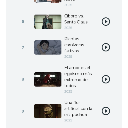
2025
Cíborg vs.
6
Santa Claus
2025
Plantas
carnívoras
7
furtivas
2025
El amor es el
egoísmo más
8
extremo de
todos
2025
Una flor
artificial con la
9
raíz podrida
2025