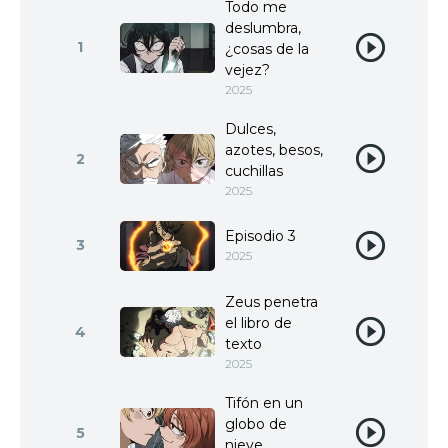
Todo me
deslumbra,
1
¿cosas de la
vejez?
2025
Dulces,
azotes, besos,
2
cuchillas
2025
Episodio 3
3
2025
Zeus penetra
el libro de
4
texto
2025
Tifón en un
globo de
5
nieve