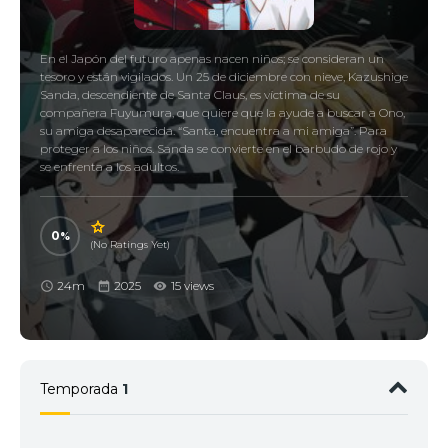
En el Japón del futuro apenas nacen niños; se consideran un
tesoro y están vigilados. Un 25 de diciembre con nieve, Kazushige
Sanda, descendiente de Santa Claus, es víctima de su
compañera Fuyumura, que quiere que la ayude a buscar a Ono,
su amiga desaparecida. “Santa, encuentra a mi amiga”. Para
proteger a los niños. Sanda se convierte en el barbudo de rojo y
se enfrenta a los adultos.
0
(No Ratings Yet)
24m
2025
15 views
Temporada
1