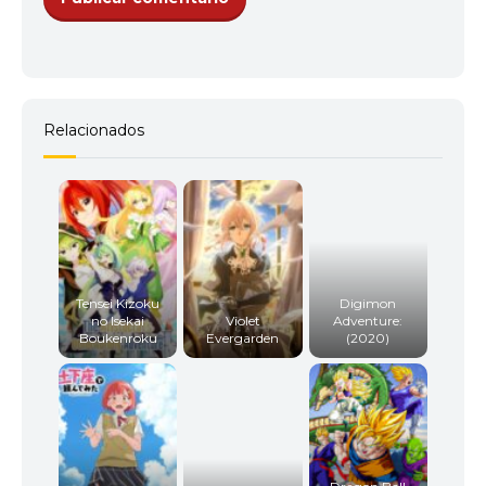
Relacionados
Tensei Kizoku
Digimon
no Isekai
Violet
Adventure:
Boukenroku
Evergarden
(2020)