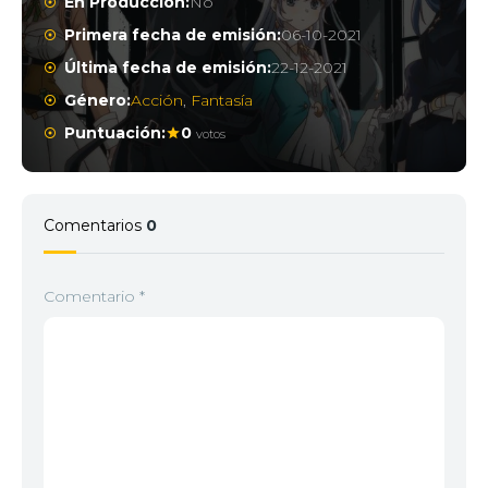
En Producción:
No
Primera fecha de emisión:
06-10-2021
Última fecha de emisión:
22-12-2021
Género:
Acción
,
Fantasía
Puntuación:
0
votos
Comentarios
0
Comentario
*