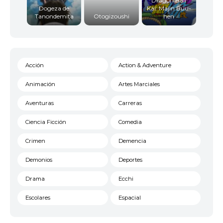
Dragon Ball
Dogeza de
Kai: Majin Buu-
Tanondemita
Otogizoushi
hen
Acción
Action & Adventure
Animación
Artes Marciales
Aventuras
Carreras
Ciencia Ficción
Comedia
Crimen
Demencia
Demonios
Deportes
Drama
Ecchi
Escolares
Espacial
Familia
Fantasía