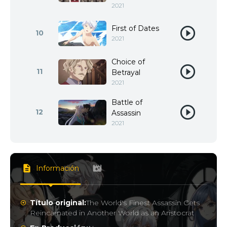
2021
First of Dates
10
2021
Choice of
11
Betrayal
2021
Battle of
12
Assassin
2021
Información
Título original:
The World's Finest Assassin Gets
Reincarnated in Another World as an Aristocrat