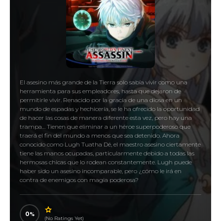
El asesino más grande de la Tierra solo sabía vivir como una
herramienta para sus empleadores, hasta que dejaron de
permitirle vivir. Renacido por la gracia de una diosa en un
mundo de espadas y hechicería, se le ha ofrecido la oportunidad
de hacer las cosas de manera diferente esta vez, pero hay una
trampa… Tienen que eliminar a un héroe superpoderoso que
traerá el fin del mundo a menos que sea detenido. Ahora
conocido como Lugh Tuatha Dé, el maestro asesino ciertamente
tiene las manos ocupadas, particularmente debido a todas las
hermosas chicas que lo rodean constantemente. Lugh puede
haber sido un asesino incomparable, pero ¿cómo le irá en
contra de enemigos con magia poderosa?
0
(No Ratings Yet)