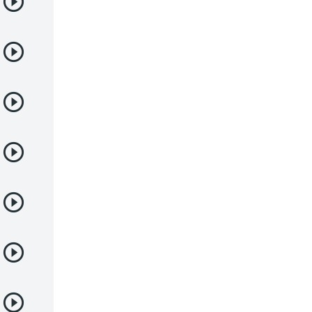
Deportes
Drama
Ecchi
Escolares
Espacial
Familia
Fantasía
Harem
Historico
Infantil
Josei