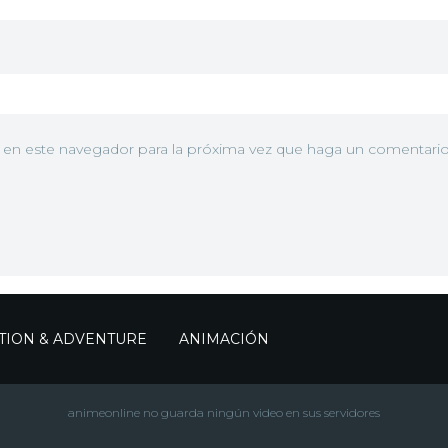
b en este navegador para la próxima vez que haga un comentario
TION & ADVENTURE
ANIMACIÓN
animeonline no guarda ningún video en sus servidores