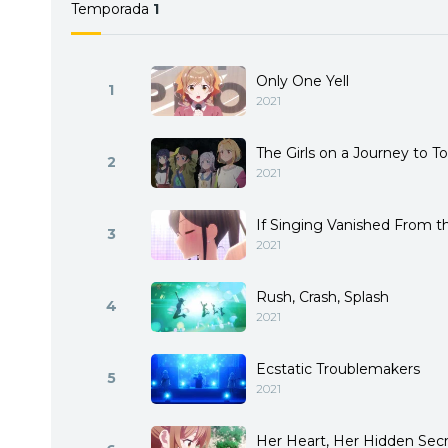
Temporada
1
Only One Yell
1
2021
The Girls on a Journey to 
2
2021
If Singing Vanished From t
3
2021
Rush, Crash, Splash
4
2021
Ecstatic Troublemakers
5
2021
Her Heart, Her Hidden Sec