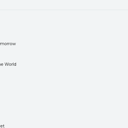
Tomorrow
he World
ret