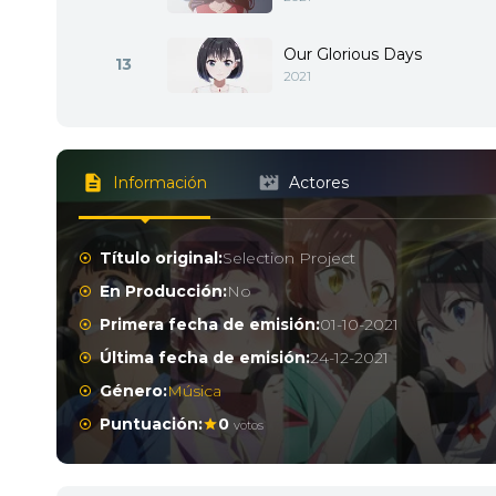
Our Glorious Days
13
2021
Información
Actores
Título original:
Selection Project
En Producción:
No
Primera fecha de emisión:
01-10-2021
Última fecha de emisión:
24-12-2021
Género:
Música
Puntuación:
0
votos