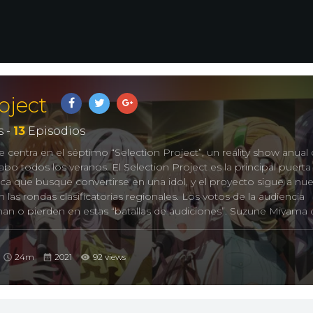
oject
 -
13
Episodios
 centra en el séptimo “Selection Project”, un reality show anual 
abo todos los veranos. El Selection Project es la principal puerta
ica que busque convertirse en una idol, y el proyecto sigue a nu
las rondas clasificatorias regionales. Los votos de la audiencia
an o pierden en estas “batallas de audiciones”. Suzune Miyama
Amenazawa, una idol que debutó a través de reality show. Suzun
e era pequeña, pero escuchaba la música de Akari a menudo 
oz de Akari le dio a Suzune sonrisas y el coraje, lo que la animó a
24m
2021
92 views
 su último verano de secundaria, Suzune decide entrar como
o Selection Project, para hacer realidad sus sueños.