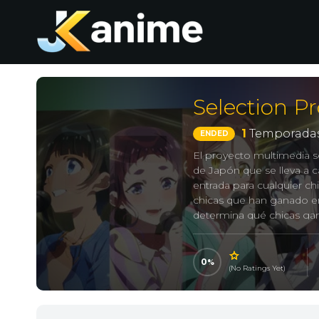
Selection Pr
1
Temporadas
ENDED
El proyecto multimedia se
de Japón que se lleva a c
entrada para cualquier ch
chicas que han ganado en 
determina qué chicas gan
ser una idol como Akari 
estado enferma desde qu
salía a dar un paseo. La v
0
(No Ratings Yet)
mismo por los demás. En
participante en el séptim