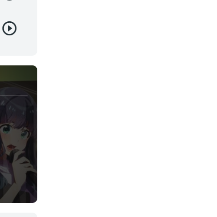
Juegos
Kids
Magia
Mecha
Militar
Misterio
Música
Parodia
Policía
Psicológico
Recuentos de la vida
Romance