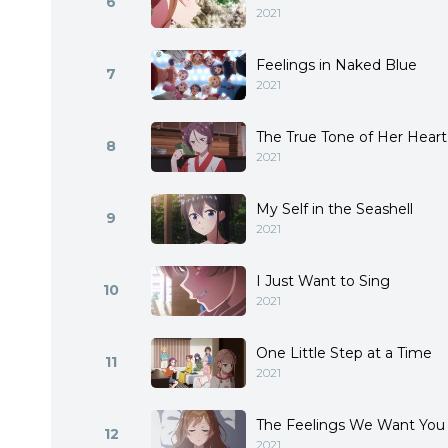
6
2021
Feelings in Naked Blue
7
2021
The True Tone of Her Heart
8
2021
My Self in the Seashell
9
2021
I Just Want to Sing
10
2021
One Little Step at a Time
11
2021
The Feelings We Want You
12
2021