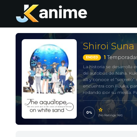
Shiroi Suna
1
Temporadas
ENDED
La historia se desarroll
de autobús de Naha. Kuku
allí y conoce el “secreto”
encuentra con Fuuka, par
rodando por su mejilla. 
de Tokio a Okinawa. Queri
un trabajo en el acuario. 
problemas del secreto del 
0
(No Ratings Yet)