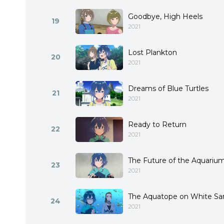
Goodbye, High Heels
19
2021
Lost Plankton
20
2021
Dreams of Blue Turtles
21
2021
Ready to Return
22
2021
The Future of the Aquariu
23
2021
The Aquatope on White Sa
24
2021