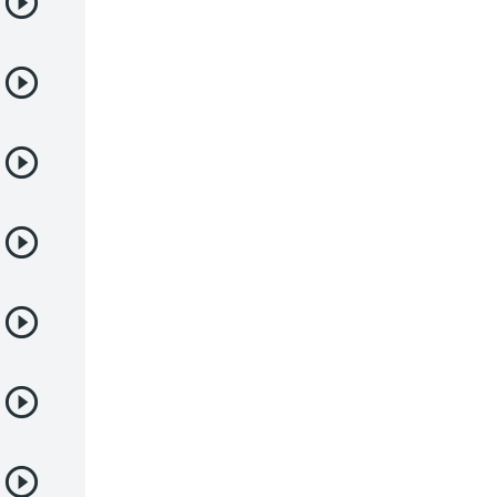
Deportes
Drama
Ecchi
Escolares
Espacial
Familia
Fantasía
Harem
Historico
Infantil
Josei