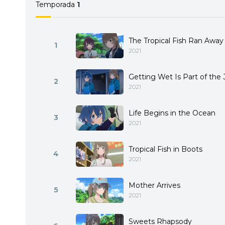
Temporada
1
The Tropical Fish Ran Away
1
2021
Getting Wet Is Part of the 
2
2021
Life Begins in the Ocean
3
2021
Tropical Fish in Boots
4
2021
Mother Arrives
5
2021
Sweets Rhapsody