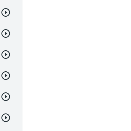
Samurai
Sci-Fi & Fantasy
Seinen
Shoujo
Shounen
Sobrenatural
Superpoderes
Suspense
Suspenso
Terror
Uncategorized
Vampiros