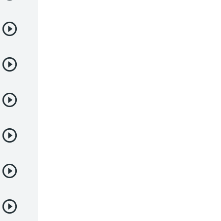
Juegos
Kids
Magia
Mecha
Militar
Misterio
Música
Parodia
Policía
Psicológico
Recuentos de la vida
Romance