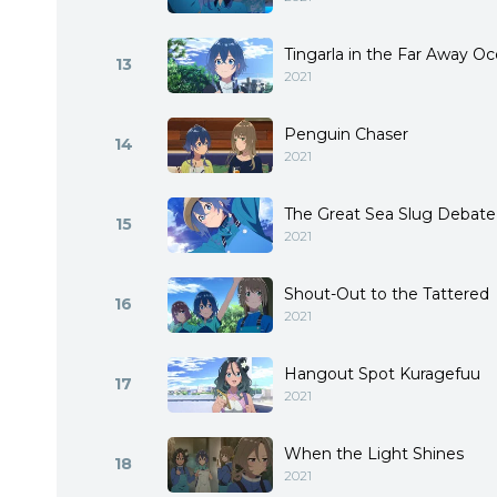
Tingarla in the Far Away O
13
2021
Penguin Chaser
14
2021
The Great Sea Slug Debate
15
2021
Shout-Out to the Tattered
16
2021
Hangout Spot Kuragefuu
17
2021
When the Light Shines
18
2021