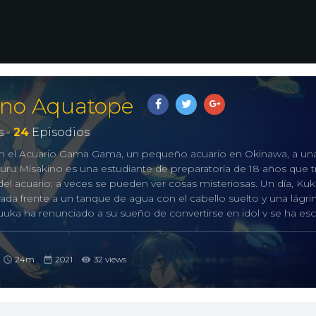
 no Aquatope
 -
24
Episodios
a en el Acuario Gama Gama, un pequeño acuario en Okinawa, a un
ru Misakino es una estudiante de preparatoria de 18 años que t
 del acuario: a veces se pueden ver cosas misteriosas. Un día, Ku
ada frente a un tanque de agua con el cabello suelto y una lágr
Fuuka ha renunciado a su sueño de convertirse en idol y se ha e
endo encontrar un lugar al cual pertenecer, Fuuka le suplica a 
Así, La historia sigue a Kukuru y Fuuka mientras lidiando con los
acuario y la crisis que se avecina ante su posible cierre.
24m
2021
32 views