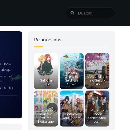
Relacionados
a hora
rabaja
Denpa
kuru se
Onna to
Akebi-chan
Sakura
Seishun
no Sailor-
ima
Trick
Otoko
fuku
scapado
Kukuru
Tanaka-
Ame-iro
kun wa
Seitokai
Cocoa
Itsumo
Yakuindom
Series: Ame-
Kedaruge
o
con!!