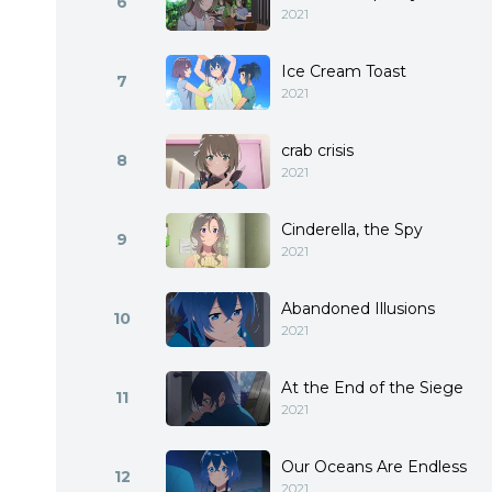
6
2021
Ice Cream Toast
7
2021
crab crisis
8
2021
Cinderella, the Spy
9
2021
Abandoned Illusions
10
2021
At the End of the Siege
11
2021
Our Oceans Are Endless
12
2021