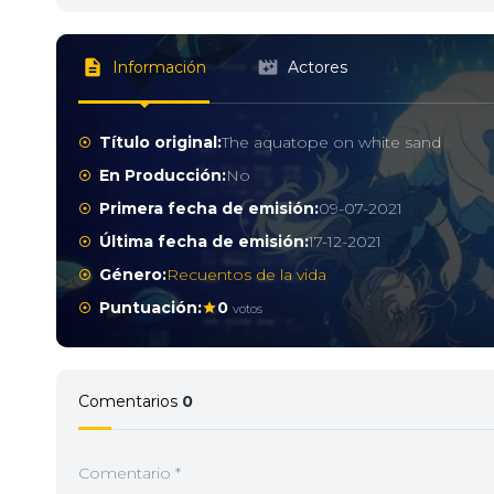
Información
Actores
Título original:
The aquatope on white sand
En Producción:
No
Primera fecha de emisión:
09-07-2021
Última fecha de emisión:
17-12-2021
Género:
Recuentos de la vida
Puntuación:
0
votos
Comentarios
0
Comentario
*