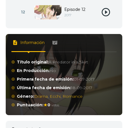
Episode 12
12
2017
Información
Título original:
A Predator in a Skirt
En Producción:
No
Primera fecha de emisión:
01-07-2017
Última fecha de emisión:
18-09-2017
Género:
Drama
,
Ecchi
,
Romance
Puntuación:
0
votos