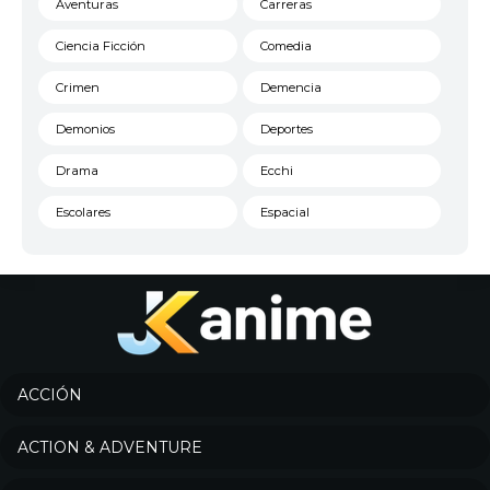
Aventuras
Carreras
Ciencia Ficción
Comedia
Crimen
Demencia
Demonios
Deportes
Drama
Ecchi
Escolares
Espacial
Familia
Fantasía
Harem
Historico
Infantil
Josei
Juegos
Kids
ACCIÓN
Magia
Mecha
ACTION & ADVENTURE
Militar
Misterio