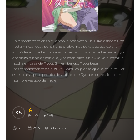
La historia comienza cuando la reservada Shizuka asiste a una
fiesta mixta local, pero tiene problemas para adaptarse a la
atmósfera. Una hermosa estudiante universitaria llamada Ryou
empieza a hablar con ella, y se caen bien. Shizuka va a pasar la
noche en casa de Ryou. Sin embargo, Ryou besa
inesperadamente a Shizuka. Shizuka piensa que la bella mujer
es lesbiana, pero pronto descubre que Ryou es en realidad un
hombre vestido de mujer.
0
(No Ratings Yet)
5m
2017
168 views