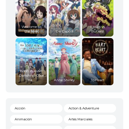
Welcome to
Ladies vs
the NHK
Da Capo II
Butlers!
Koori Zokusei
Danshi to Cool
na...
Anne Shirley
To Heart
Acción
Action & Adventure
Animación
Artes Marciales