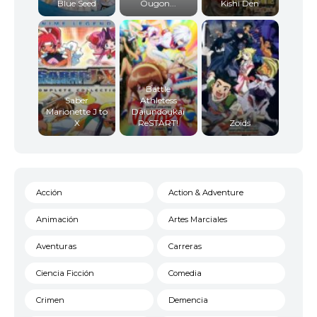
Blue Seed
Ougon...
Kishi Den
Battle
Saber
Athletess
Marionette J to
Daiundoukai
X
ReSTART!
Zoids
Acción
Action & Adventure
Animación
Artes Marciales
Aventuras
Carreras
Ciencia Ficción
Comedia
Crimen
Demencia