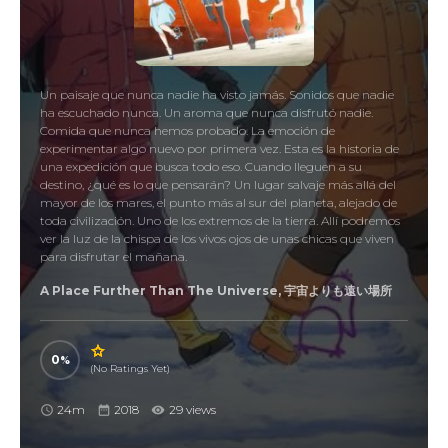
Un paisaje que nunca nadie ha visto jamás. Sonidos que nadie
ha escuchado nunca. Un aroma que nunca disfrutó nadie.
Comida que nunca hemos probado. La emoción de
experimentar algo nuevo por primera vez. Esta es la historia de
una expedición que busca todo eso. Cuando lleguen a su
destino, ¿qué es lo que pensarán? Un lugar salvaje más allá del
mayor de los mares, el punto más al sur del planeta, alejado de
toda civilización. Uno de los extremos de la tierra. Allí podremos
ver la luz de la chispa de los vivos ojos de unas chicas que viven
para disfrutar el mañana.
A Place Further Than The Universe, 宇宙よりも遠い場所
0
(No Ratings Yet)
24m
2018
29 views