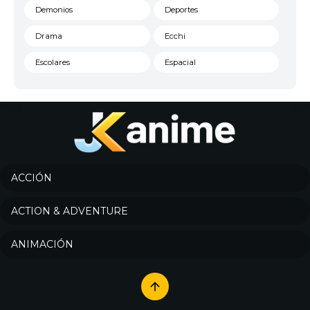
Demonios
Deportes
Drama
Ecchi
Escolares
Espacial
Familia
Fantasía
Harem
Historico
Infantil
Josei
Juegos
Kids
ACCIÓN
Magia
Mecha
ACTION & ADVENTURE
Militar
Misterio
ANIMACIÓN
Música
Parodia
Policía
Psicológico
Recuentos de la vida
Romance