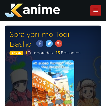
Sora yori mo Tooi
Basho
1
Temporadas -
13
Episodios
ENDED