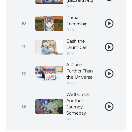
(Blizzard Arc)
2018
Partial
10
Friendship
2018
Bash the
11
Drum Can
2018
A Place
Further Than
12
the Universe
2018
We'll Go On
Another
13
Journey
Someday
2018