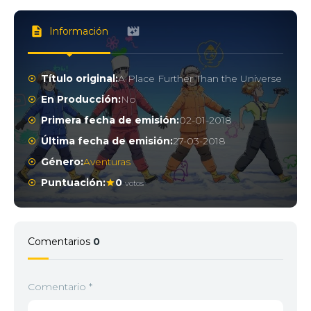
Información
Título original:
A Place Further Than the Universe
En Producción:
No
Primera fecha de emisión:
02-01-2018
Última fecha de emisión:
27-03-2018
Género:
Aventuras
Puntuación:
0
votos
Comentarios
0
Comentario
*