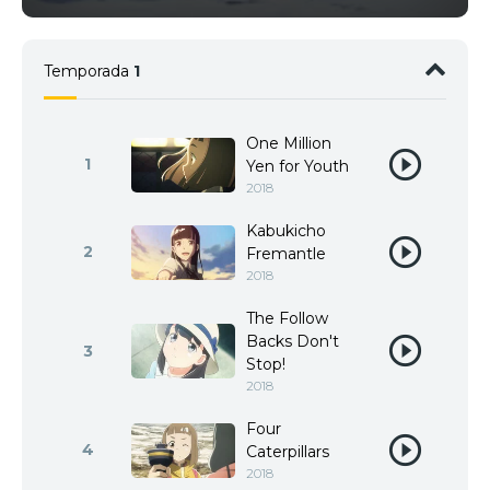
Temporada
1
One Million
1
Yen for Youth
2018
Kabukicho
2
Fremantle
2018
The Follow
Backs Don't
3
Stop!
2018
Four
4
Caterpillars
2018