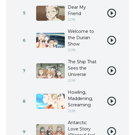
Dear My
5
Friend
2018
Welcome to
the Durian
6
Show
2018
The Ship That
Sees the
7
Universe
2018
Howling,
Maddening,
8
Screaming
2018
Antarctic
Love Story
9