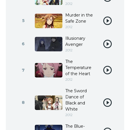
2012
Murder in the
5
Safe Zone
2012
Illusionary
6
Avenger
2012
The
Temperature
7
of the Heart
2012
The Sword
Dance of
8
Black and
White
2012
The Blue-