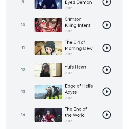
9
Eyed Demon
2012
Crimson
10
Killing Intent
2012
The Girl of
11
Morning Dew
2012
Yui's Heart
12
2012
Edge of Hell's
13
Abyss
2012
The End of
14
the World
2012