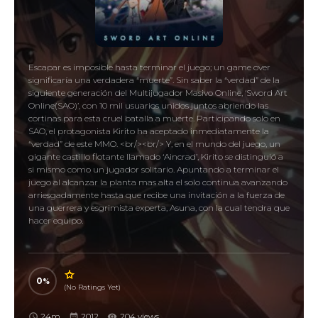
Escapar es imposible hasta terminar el juego; un game over
significaría una verdadera “muerte”. Sin saber la “verdad” de la
siguiente generación del Multijugador Masivo Online, ‘Sword Art
Online(SAO)’, con 10 mil usuarios unidos juntos abriendo las
cortinas para esta cruel batalla a muerte. Participando solo en
SAO, el protagonista Kirito ha aceptado inmediatamente la
“verdad” de este MMO. <br/><br/> Y, en el mundo del juego, un
gigante castillo flotante llamado ‘Aincrad’, Kirito se distinguió a
si mismo como un jugador solitario. Apuntando a terminar el
juego al alcanzar la planta mas alta el solo continua avanzando
arriesgadamente hasta que recibe una invitación a la fuerza de
una guerrera y esgrimista experta, Asuna, con la cual tendra que
hacer equipo.
0
(No Ratings Yet)
24m
2012
204 views