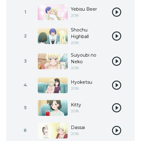
Yebisu Beer
1
2018
Shochu
2
Highball
2018
Suiyoubi no
3
Neko
2018
Hyoketsu
4
2018
Kitty
5
2018
Dassai
6
2018