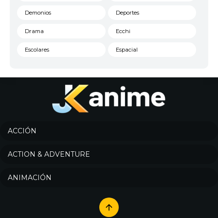
Demonios
Deportes
Drama
Ecchi
Escolares
Espacial
Familia
Fantasía
Harem
Historico
Infantil
Josei
Juegos
Kids
ACCIÓN
Magia
Mecha
ACTION & ADVENTURE
Militar
Misterio
ANIMACIÓN
Música
Parodia
Policía
Psicológico
Recuentos de la vida
Romance