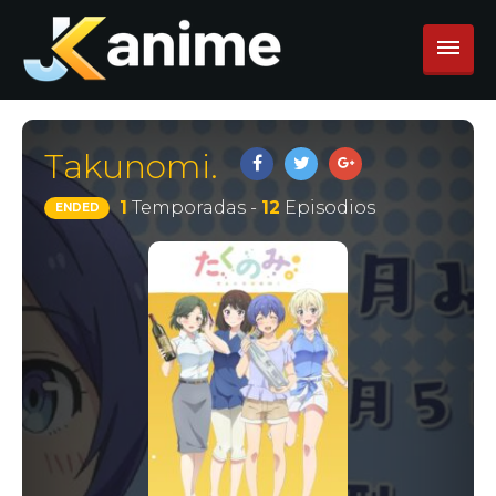
Takunomi.
1
Temporadas -
12
Episodios
ENDED