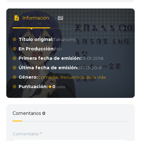
Información
Título original:
Takunomi
En Producción:
No
Primera fecha de emisión:
13-01-2018
Última fecha de emisión:
31-03-2018
Género:
Comedia
,
Recuentos de la vida
Puntuación:
0
votos
Comentarios
0
Comentario
*