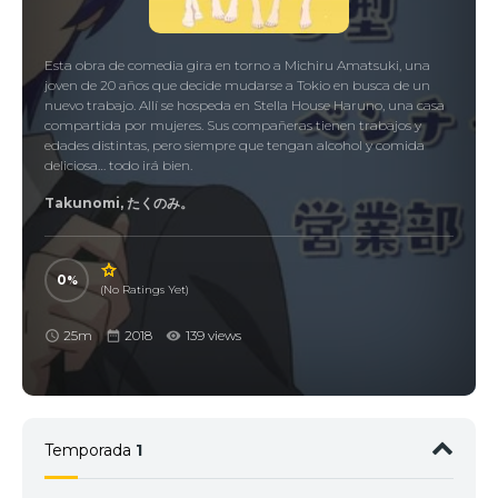
Esta obra de comedia gira en torno a Michiru Amatsuki, una
joven de 20 años que decide mudarse a Tokio en busca de un
nuevo trabajo. Allí se hospeda en Stella House Haruno, una casa
compartida por mujeres. Sus compañeras tienen trabajos y
edades distintas, pero siempre que tengan alcohol y comida
deliciosa… todo irá bien.
Takunomi, たくのみ。
0
(No Ratings Yet)
25m
2018
139 views
Temporada
1