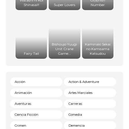
Watashi ni Koi
Gi(a)rlish
Shinasai!!
Super Lovers
Number
Bishoujo Yuugi
Kaminaki Sekai
Unit Crane
no Kamisama
Fairy Tail
Game...
Katsudou
Acción
Action & Adventure
Animación
Artes Marciales
Aventuras
Carreras
Ciencia Ficción
Comedia
Crimen
Demencia