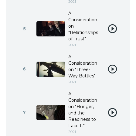
2021
A
Consideration
on
5
"Relationships
of Trust"
2021
A
Consideration
6
on "Three-
Way Battles"
2021
A
Consideration
on "Hunger,
7
and the
Readiness to
Face It"
2021