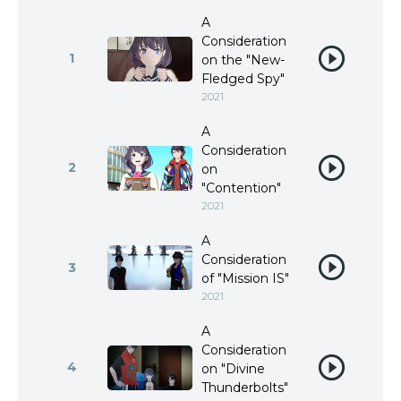
A
Consideration
1
on the "New-
Fledged Spy"
2021
A
Consideration
2
on
"Contention"
2021
A
Consideration
3
of "Mission IS"
2021
A
Consideration
4
on "Divine
Thunderbolts"