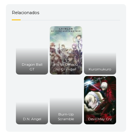
Relacionados
Dragon Ball
Hai to Gensou
GT
no Grimgar
Kuromukuro
Burn-Up
D.N. Angel
Scramble
Devil May Cry