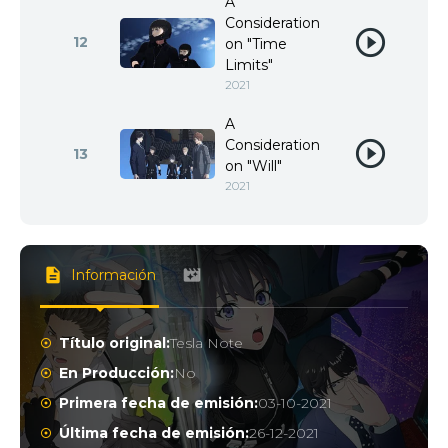
A
Consideration
12
on "Time
Limits"
2021
A
Consideration
13
on "Will"
2021
Información
Título original:
Tesla Note
En Producción:
No
Primera fecha de emisión:
03-10-2021
Última fecha de emisión:
26-12-2021