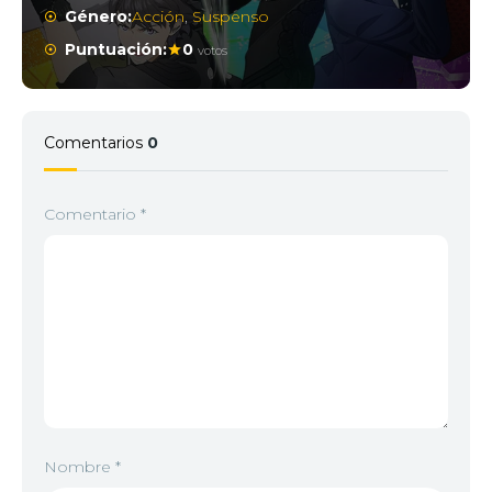
Género:
Acción
,
Suspenso
Puntuación:
0
votos
Comentarios
0
Comentario
*
Nombre
*