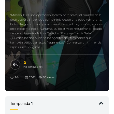
“Mission T” es una operación secreta para salvar al mundo de la
destrucción. Entrenado como ninja desde una edad temprana,
Botan Negoro, criado para convertirse en el mejor espía, se une a
otro excelente espía, Kuruma. Su objetivo es recuperar el legado
del genio inventor Nikola Tesla, los “Fragmentos de Tesla”.
¿Pueden los dos burlar a los agentes de otros países que
también persiguen estos fragmentos? Comienza un thriller de
espías súper original.
0
(No Ratings Yet)
24m
2021
85 views
Temporada
1