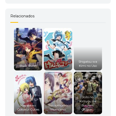
Relacionados
Shigatsu wa
Black Bullet
Kampfer
Kimi no Uso
JoJo no
Kimyou na
Hayate no
Sumomomo
Bouken:
Gotoku! Cuties
Momomo
Ougon...