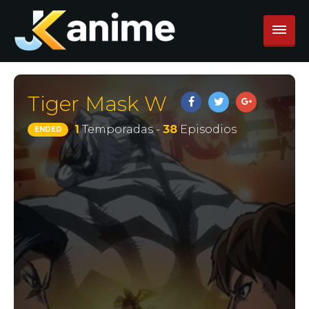
Tiger Mask W
1
Temporadas -
38
Episodios
ENDED