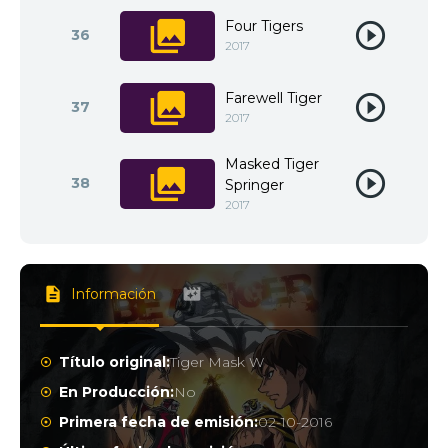
Four Tigers
36
2017
Farewell Tiger
37
2017
Masked Tiger
38
Springer
2017
Información
Título original:
Tiger Mask W
En Producción:
No
Primera fecha de emisión:
02-10-2016