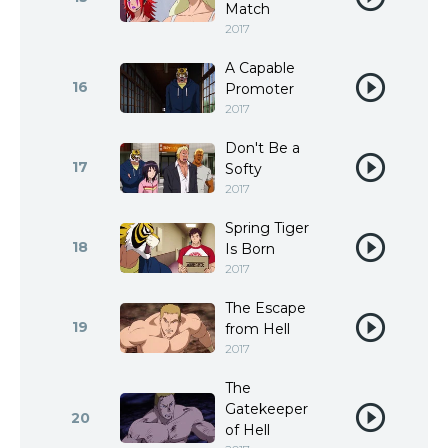
Match
2017
A Capable
16
Promoter
2017
Don't Be a
17
Softy
2017
Spring Tiger
18
Is Born
2017
The Escape
19
from Hell
2017
The
Gatekeeper
20
of Hell