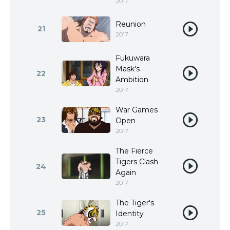
2017
Reunion
21
2017
Fukuwara
Mask's
22
Ambition
2017
War Games
23
Open
2017
The Fierce
Tigers Clash
24
Again
2017
The Tiger's
25
Identity
2017