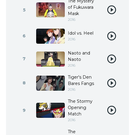
The Mystery
of Fukuwara
5
Mask
2016
Idol vs. Heel
6
2016
Naoto and
7
Naoto
2016
Tiger's Den
8
Bares Fangs
2016
The Stormy
Opening
9
Match
2016
The