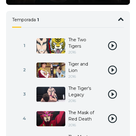
Temporada
1
The Two
1
Tigers
2016
Tiger and
2
Lion
2016
The Tiger's
3
Legacy
2016
The Mask of
4
Red Death
2016