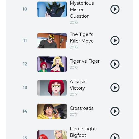
Mysterious
10
Mister
Question
2016
The Tiger's
11
Killer Move
2016
Tiger vs. Tiger
12
2016
A False
13
Victory
2017
Crossroads
14
2017
Fierce Fight:
Bigfoot
15