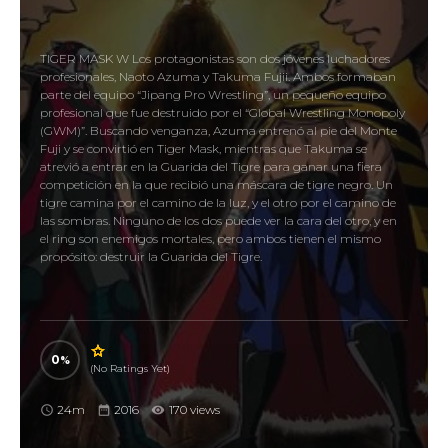
TIGER MASK W Los protagonistas son dos jóvenes luchadores
profesionales, Naoto Azuma y Takuma Fujii. Ambos formaban
parte del equipo “Jipang Pro Wrestling”, un pequeño equipo
profesional que fue destruido por el “Global Wrestling Monopoly
(GWM)”. Buscando venganza, Azuma entrenó al pie del Monte
Fuji y se convirtió en Tiger Mask, mientras que Takuma se
atrevió a entrar en la Guarida del Tigre para ganar una fiera
competición en la que recibió una máscara de tigre negro. Un
tigre camina por el camino de la luz, y el otro por el camino de
las sombras. Ninguno de los dos puede ver la cara del otro, y en
el ring son enemigos mortales, pero ambos tienen el mismo
propósito: destruir la Guarida del Tigre.
0
(No Ratings Yet)
24m
2016
170 views