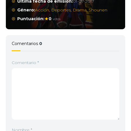
Última fecha de emisión:
01-07-2017
Género:
Acción
,
Deportes
,
Drama
,
Shounen
Puntuación:
0
votos
Comentarios
0
Comentario
*
Nombre
*