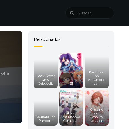
Relacionados
Kyuujitsu
Iroha
Back Street
no
Girls:
Warumono-
Gokudolls
C3
san
Class no
Kubo-san
Daikirai na
Koukaku no
wa Mob wo
Joshi to
Pandora
Yurusanai
Kekkon...