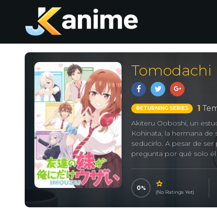
Tomodachi n
1
Tem
RETURNING SERIES
Akiteru Ooboshi, un estu
Kohinata, la hermana de
seducirlo. A pesar de ser
pregunta por qué solo él 
0
(No Ratings Yet)