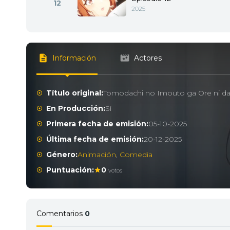
12
2025
Información
Actores
Título original:
Tomodachi no Imouto ga Ore ni da
En Producción:
Sí
Primera fecha de emisión:
05-10-2025
Última fecha de emisión:
20-12-2025
Género:
Animación
,
Comedia
Puntuación:
0
votos
Comentarios
0