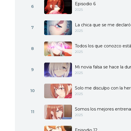
Episodio 6
6
2025
La chica que se me declaró e
7
2025
Todos los que conozco est
8
2025
Mi novia falsa se hace la du
9
2025
Solo me disculpo con la h
10
2025
Somos los mejores entrenan
11
2025
Episodio 12