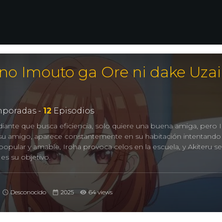
o Imouto ga Ore ni dake Uzai
poradas -
12
Episodios
diante que busca eficiencia, solo quiere una buena amiga, pero 
 su amigo, aparece constantemente en su habitación intentando
 popular y amable, Iroha provoca celos en la escuela, y Akiteru se
es su objetivo.
Desconocido
2025
64 views