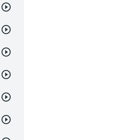
Deportes
Drama
Ecchi
Escolares
Espacial
Familia
Fantasía
Harem
Historico
Infantil
Josei