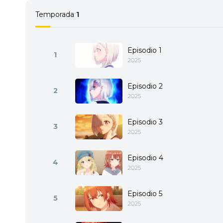
Temporada
1
Episodio 1
1
2025
Episodio 2
2
2025
Episodio 3
3
2025
Episodio 4
4
2025
Episodio 5
5
2025