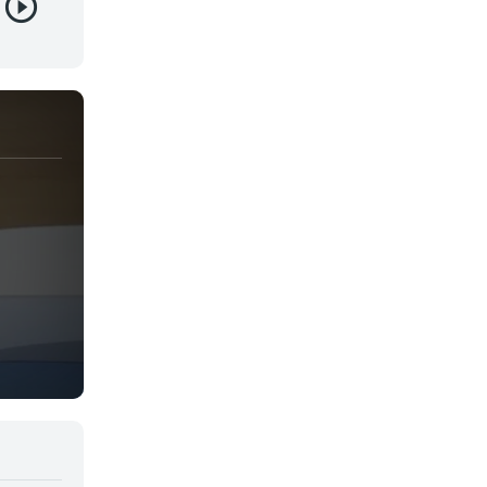
Juegos
Kids
Magia
Mecha
Militar
Misterio
Música
Parodia
Policía
Psicológico
Recuentos de la vida
Romance