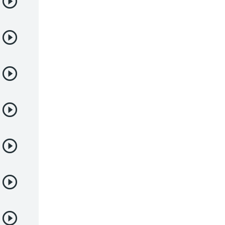
Deportes
Drama
Ecchi
Escolares
Espacial
Familia
Fantasía
Harem
Historico
Infantil
Josei