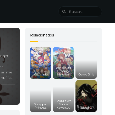
Relacionados
light,
na
Watashi ni
Tenshi ga
e anime
Kaginado
Maiorita!
Comic Girls
mpírica
Bokura wa
Scrapped
Minna
Princess
Kawaisou
Blood-C