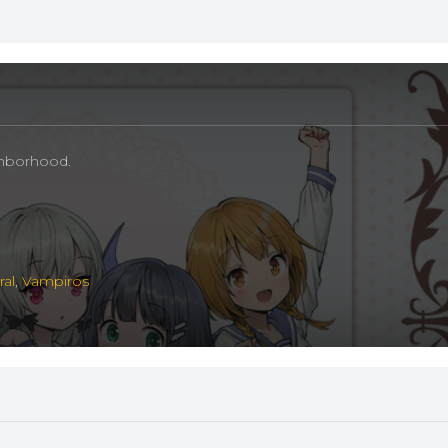
ghborhood.
ral
,
Vampiros