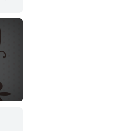
Juegos
Kids
Magia
Mecha
Militar
Misterio
Música
Parodia
Policía
Psicológico
Recuentos de la vida
Romance