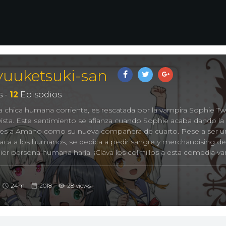
yuuketsuki-san
 -
12
Episodios
chica humana corriente, es rescatada por la vampira Sophie Twi
ista. Este sentimiento se afianza cuando Sophie acaba dando la
tes a Amano como su nueva compañera de cuarto. Pese a ser u
aca a los humanos, se dedica a pedir sangre y merchandising d
ier persona humana haría. ¡Clava los colmillos a esta comedia va
es in my neighborhood., となりの吸血鬼さん
24m
2018
28 views