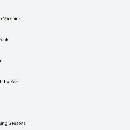
a Vampire
reak
r
 the Year
ging Seasons