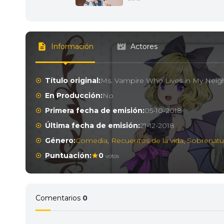
Información
Actores
Título original:
Ms. Vampire Who Lives in My Nei
En Producción:
No
Primera fecha de emisión:
05-10-2018
Última fecha de emisión:
21-12-2018
Género:
Comedia
,
Recuentos de la vida
,
Sobrenatu
Puntuación:
0
votos
Comentarios
0