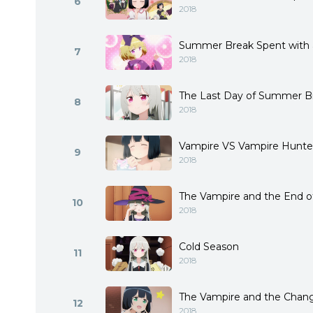
6
2018
Summer Break Spent with 
7
2018
The Last Day of Summer B
8
2018
Vampire VS Vampire Hunte
9
2018
The Vampire and the End of
10
2018
Cold Season
11
2018
The Vampire and the Chan
12
2018