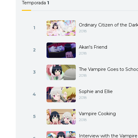
Temporada
1
Ordinary Citizen of the Dar
1
2018
Akari's Friend
2
2018
The Vampire Goes to Schoo
3
2018
Sophie and Ellie
4
2018
Vampire Cooking
5
2018
Interview with the Vampire