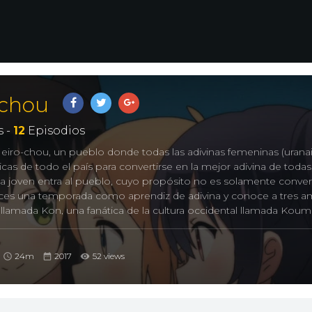
ochou
 -
12
Episodios
eiro-chou, un pueblo donde todas las adivinas femeninas (uranai
cas de todo el país para convertirse en la mejor adivina de todas,
taria joven entra al pueblo, cuyo propósito no es solamente conver
ces una temporada como aprendiz de adivina y conoce a tres a
 llamada Kon, una fanática de la cultura occidental llamada Koum
o.
24m
2017
52 views