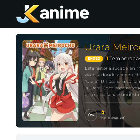
Urara Meir
1
Temporadas
ENDED
Esta historia sucede en M
viven, y donde acuden chi
“Urara”. Un día, una soli
la Urara. Comienza enton
una chica seria y honesta
tímida joven llamada Non
0
(No Ratings Yet)