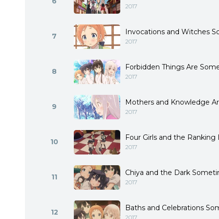
6
2017
Invocations and Witches 
7
2017
Forbidden Things Are Some
8
2017
Mothers and Knowledge Ar
9
2017
Four Girls and the Ranking
10
2017
Chiya and the Dark Somet
11
2017
Baths and Celebrations S
12
2017