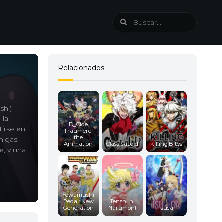
Relacionados
shi)
 la
D_Cide
tirse en
Traumerei
the
migas:
Animation
ClassicaLoid
Killing Bites
e, y una
Yowamushi
Pedal: New
Tenshi ni
Generation
Narumon!
Isuca