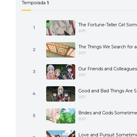
Temporada
1
The Fortune-Teller Girl S
1
2017
The Things We Search for
2
2017
Our Friends and Colleagues
3
2017
Good and Bad Things Are S
4
2017
Brides and Gods Sometim
5
2017
Love and Pursuit Sometimes