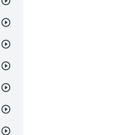
Deportes
Drama
Ecchi
Escolares
Espacial
Familia
Fantasía
Harem
Historico
Infantil
Josei