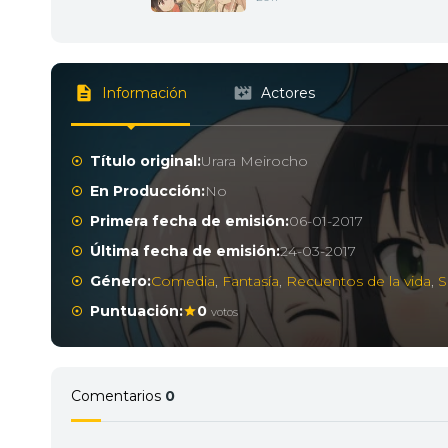
Información
Actores
Título original:
Urara Meirocho
En Producción:
No
Primera fecha de emisión:
06-01-2017
Última fecha de emisión:
24-03-2017
Género:
Comedia
,
Fantasía
,
Recuentos de la vida
,
S
Puntuación:
0
votos
Comentarios
0