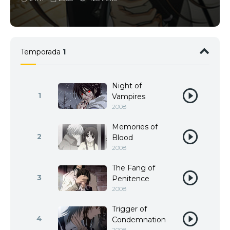
Temporada
1
Night of
1
Vampires
2008
Memories of
2
Blood
2008
The Fang of
3
Penitence
2008
Trigger of
4
Condemnation
2008