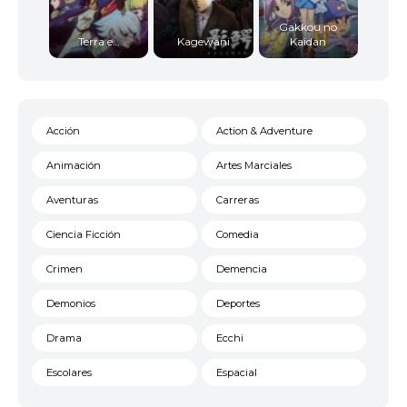
Gakkou no
Terra e…
Kagewani
Kaidan
Acción
Action & Adventure
Animación
Artes Marciales
Aventuras
Carreras
Ciencia Ficción
Comedia
Crimen
Demencia
Demonios
Deportes
Drama
Ecchi
Escolares
Espacial