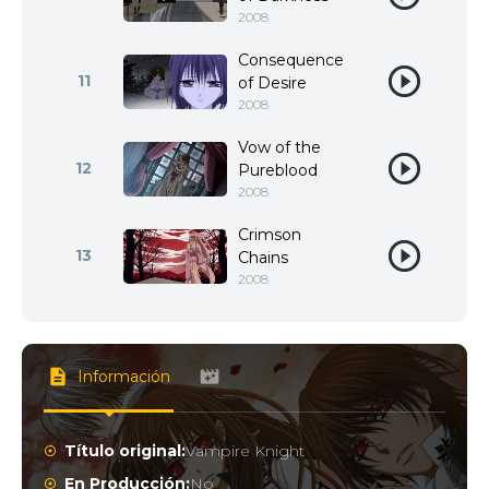
2008
Consequence
11
of Desire
2008
Vow of the
12
Pureblood
2008
Crimson
13
Chains
2008
Información
Título original:
Vampire Knight
En Producción:
No