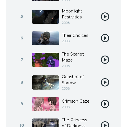
Moonlight
5
Festivities
2008
Their Choices
6
2008
The Scarlet
7
Maze
2008
Gunshot of
8
Sorrow
2008
Crimson Gaze
9
2008
The Princess
10
of Darkness