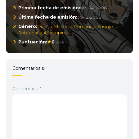
Primera fecha de emisión:
08-04-2008
Última fecha de emisión:
30-12-2008
Género:
Drama
,
Misterio
,
Romance
,
Shoujo
,
Sobrenatural
,
Vampiros
Puntuación:
0
votos
Comentarios
0
Comentario
*