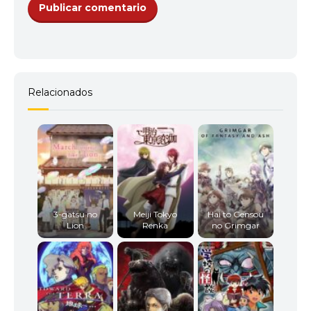
Relacionados
3-gatsu no
Meiji Tokyo
Hai to Gensou
Lion
Renka
no Grimgar