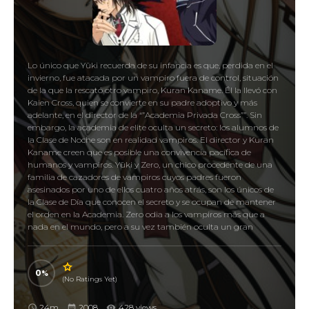
Lo único que Yūki recuerda de su infancia es que, perdida en el
invierno, fue atacada por un vampiro fuera de control, situación
de la que la rescató otro vampiro, Kuran Kaname. Él la llevó con
Kaien Cross, quien se convierte en su padre adoptivo y más
adelante, en el director de la “”Academia Privada Cross””. Sin
embargo, la academia de elite oculta un secreto: los alumnos de
la Clase de Noche son en realidad vampiros. El director y Kuran
Kaname creen que es posible una convivencia pacífica de
humanos y vampiros. Yūki y Zero, un chico procedente de una
familia de cazadores de vampiros cuyos padres fueron
asesinados por uno de ellos cuatro años atrás, son los únicos de
la Clase de Día que conocen el secreto y se ocupan de mantener
el orden en la Academia. Zero odia a los vampiros más que a
nada en el mundo, pero a su vez también oculta un gran
secreto que lo tortura día a día
0
(No Ratings Yet)
24m
2008
428 views