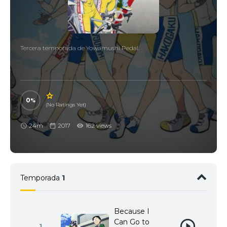
Tercera temporada de Yowamushi Pedal.
0
(No Ratings Yet)
24m
2017
162 views
Temporada
1
Because I
Can Go to
1