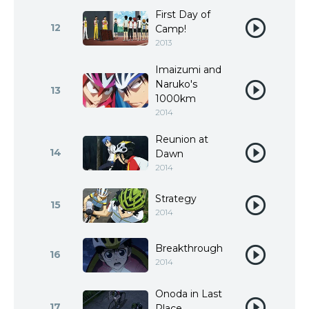
First Day of
12
Camp!
2013
Imaizumi and
Naruko's
13
1000km
2014
Reunion at
14
Dawn
2014
Strategy
15
2014
Breakthrough
16
2014
Onoda in Last
17
Place