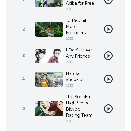
Akiba for Free
2013
To Recruit
More
2
Members
2013
I Don't Have
3
Any Friends
2013
Naruko
4
Shoukichi
2013
The Sohoku
High School
5
Bicycle
Racing Team
2013