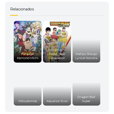
Relacionados
Yowamushi
Hataage!
Pedal: New
Mahou Shoujo
Kemono Michi
Generation
Lyrical Nanoha
Dragon Ball
Mitsudomoe
Aquarion Evol
Super