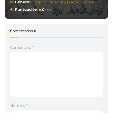
Género:
Comedia
,
Deportes
,
Drama
,
Shounen
Puntuación:
0
votos
Comentarios
0
Comentario
*
Nombre
*