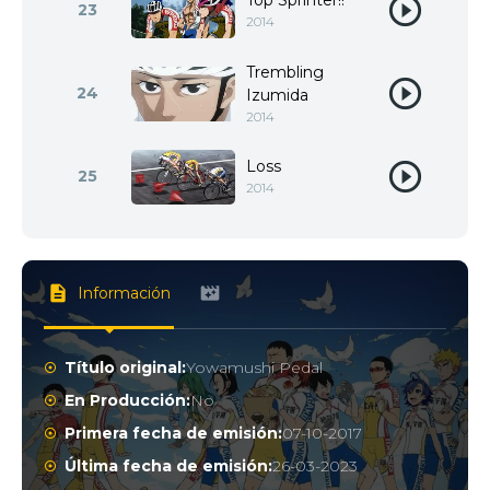
Top Sprinter!!
23
2014
Trembling
24
Izumida
2014
Loss
25
2014
Información
Título original:
Yowamushi Pedal
En Producción:
No
Primera fecha de emisión:
07-10-2017
Última fecha de emisión:
26-03-2023