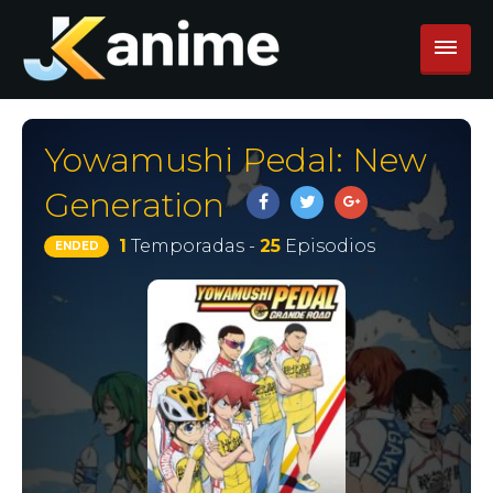
Yowamushi Pedal: New
Generation
1
Temporadas -
25
Episodios
ENDED