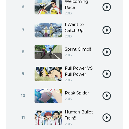
Welcoming
6
Race
2013
I Want to
7
Catch Up!
2013
Sprint Climb!!
8
2013
Full Power VS
9
Full Power
2013
Peak Spider
10
2013
Human Bullet
11
Train!!
2013