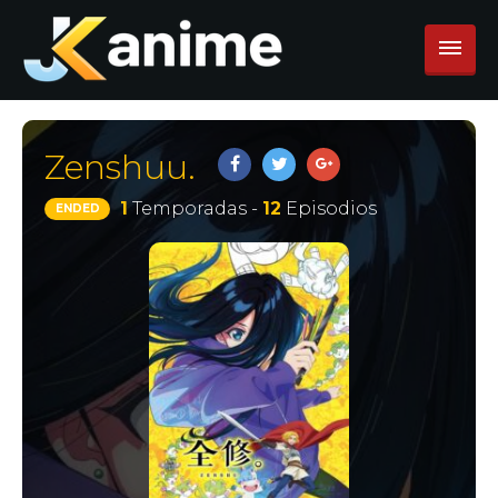
Zenshuu.
1
Temporadas -
12
Episodios
ENDED