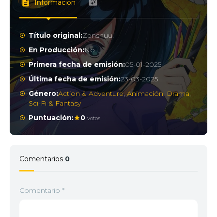
Información
Título original:
Zenshuu.
En Producción:
No
Primera fecha de emisión:
05-01-2025
Última fecha de emisión:
23-03-2025
Género:
Action & Adventure
,
Animación
,
Drama
,
Sci-Fi & Fantasy
Puntuación:
0
votos
Comentarios
0
Comentario
*