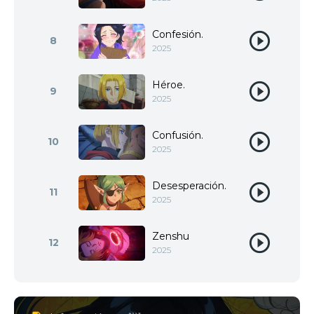
Confesión.
8
2025
Héroe.
9
2025
Confusión.
10
2025
Desesperación.
11
2025
Zenshu
12
2025