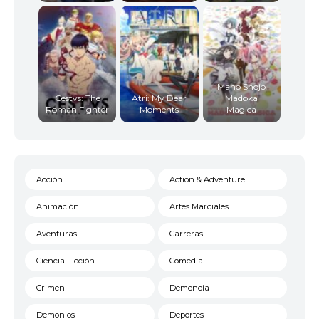
Maho Shojo
Cestvs: The
Atri: My Dear
Madoka
Roman Fighter
Moments
Magica
Acción
Action & Adventure
Animación
Artes Marciales
Aventuras
Carreras
Ciencia Ficción
Comedia
Crimen
Demencia
Demonios
Deportes