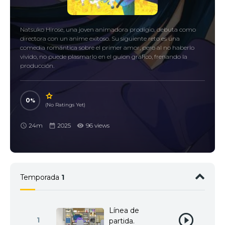
Natsuko Hirose, una joven animadora prodigio, debuta como
directora con un anime exitoso. Su siguiente reto es una
comedia romántica sobre el primer amor, pero al no haberlo
vivido, no puede plasmarlo en el guion gráfico, frenando la
producción.
0
(No Ratings Yet)
24m
2025
96 views
Temporada
1
Línea de
1
partida.