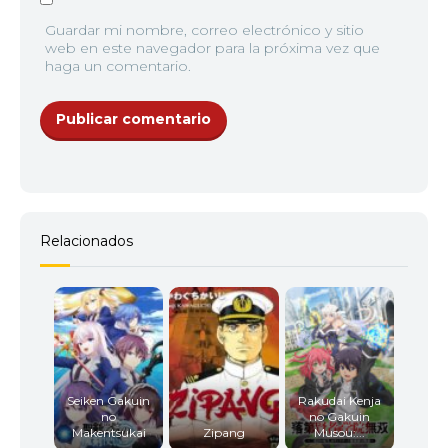
Guardar mi nombre, correo electrónico y sitio
web en este navegador para la próxima vez que
haga un comentario.
Relacionados
Seiken Gakuin
Rakudai Kenja
no
no Gakuin
Makentsukai
Zipang
Musou:...