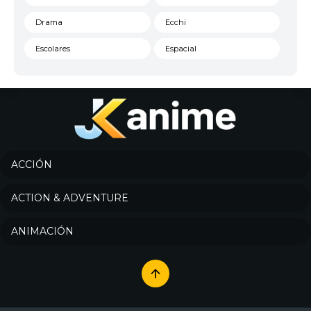
Drama
Ecchi
Escolares
Espacial
Familia
Fantasía
Harem
Historico
Infantil
Josei
Juegos
Kids
ACCIÓN
Magia
Mecha
ACTION & ADVENTURE
Militar
Misterio
ANIMACIÓN
Música
Parodia
Policía
Psicológico
Recuentos de la vida
Romance