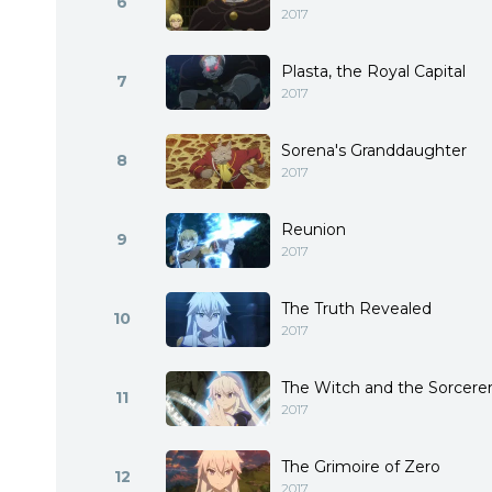
6
2017
Plasta, the Royal Capital
7
2017
Sorena's Granddaughter
8
2017
Reunion
9
2017
The Truth Revealed
10
2017
The Witch and the Sorcere
11
2017
The Grimoire of Zero
12
2017