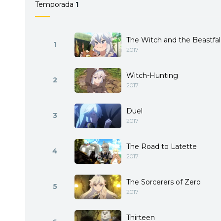
Temporada
1
The Witch and the Beastfal
1
2017
Witch-Hunting
2
2017
Duel
3
2017
The Road to Latette
4
2017
The Sorcerers of Zero
5
2017
Thirteen