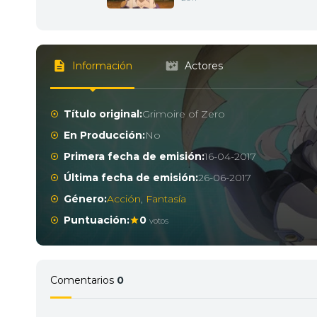
Información
Actores
Título original:
Grimoire of Zero
En Producción:
No
Primera fecha de emisión:
16-04-2017
Última fecha de emisión:
26-06-2017
Género:
Acción
,
Fantasía
Puntuación:
0
votos
Comentarios
0