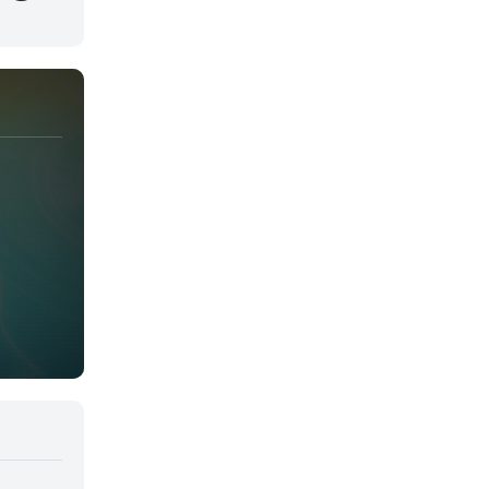
Juegos
Kids
Magia
Mecha
Militar
Misterio
Música
Parodia
Policía
Psicológico
Recuentos de la vida
Romance