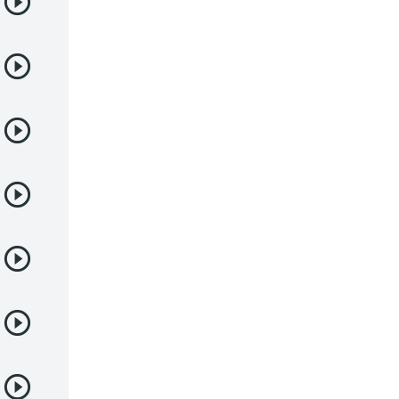
Deportes
Drama
Ecchi
Escolares
Espacial
Familia
Fantasía
Harem
Historico
Infantil
Josei