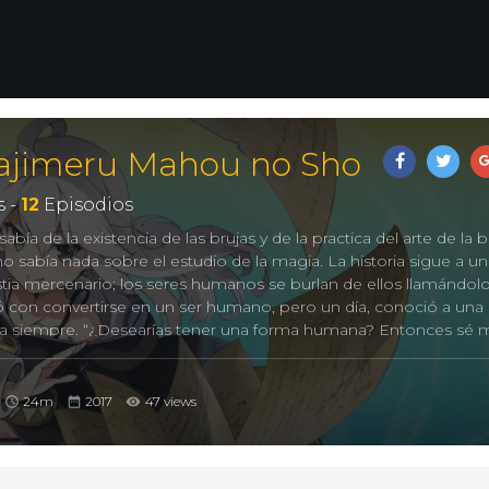
Hajimeru Mahou no Sho
 -
12
Episodios
bía de la existencia de las brujas y de la practica del arte de la br
sabía nada sobre el estudio de la magia. La historia sigue a un
ia mercenario; los seres humanos se burlan de ellos llamándol
ñó con convertirse en un ser humano, pero un día, conoció a una 
ra siempre. “¿Desearías tener una forma humana? Entonces sé 
 bruja se presentó ante él como “Zero” y le explicó que ella está
 que unos bandidos de su especie le habían robado de su gua
ro”, el grimorio supuestamente contiene valiosos conocimientos
24m
2017
47 views
 para llevar al mundo al caos. Por lo tanto, con el fin de hacer re
ser humano, el mercenario acompaña a Zero en su viaje pese a 
ia.