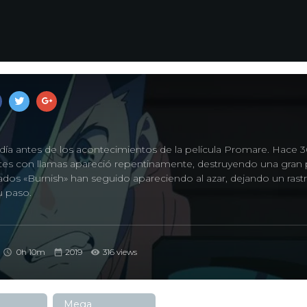
ía antes de los acontecimientos de la película Promare. Hace 3
tes con llamas apareció repentinamente, destruyendo una gran 
ados «Burnish» han seguido apareciendo al azar, dejando un rast
u paso.
0h 10m
2019
316 views
Mega