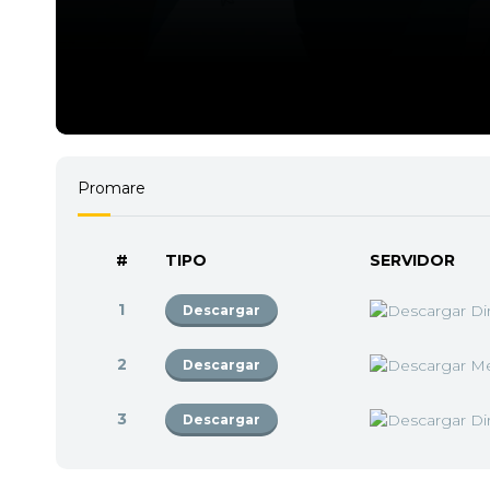
Promare
#
TIPO
SERVIDOR
1
Descargar
2
Descargar
3
Descargar