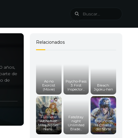
Relacionados
0 años,
parte de
ro de
Ao no
Psycho-Pass
Exorcist
3: First
Bleach:
(Movie)
Inspector...
Jigoku-hen
Fullmetal
Fate/stay
Alchemist:
night
El puño de
Milos No Sei-
Unlimited
la Estrella
Naru...
Blade...
del Norte