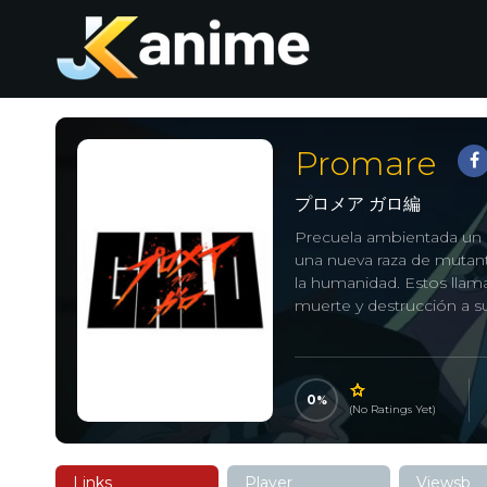
Promare
プロメア ガロ編
Precuela ambientada un d
una nueva raza de mutan
la humanidad. Estos llam
muerte y destrucción a s
0
(No Ratings Yet)
Links
Player
Viewsb