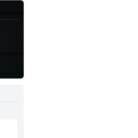
Juegos
Kids
Magia
Mecha
Militar
Misterio
Música
Parodia
Policía
Psicológico
Recuentos de la vida
Romance