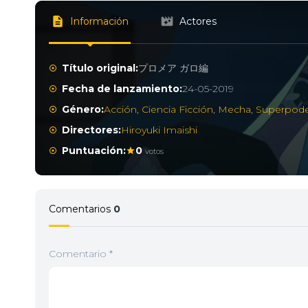
Información
Actores
Título original:
プロメア ガロ編
Fecha de lanzamiento:
24-05-2019
Género:
Acción
,
Ciencia Ficción
,
Mecha
,
Superpode
Directores:
Hiroyuki Imaishi
Puntuación:
0
votos
Comentarios
0
Comentario
*