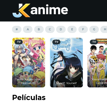
#
A
B
C
D
E
F
G
H
TV
TV
TV
Tantei Kageki Milky
Yowamushi
Holmes TD
Myself; Yourself
Limit B
Películas