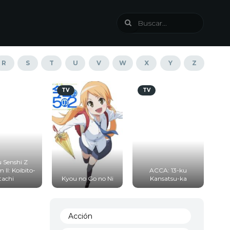
R
S
T
U
V
W
X
Y
Z
TV
TV
T
u Senshi Z
II: Koibito-
ACCA: 13-ku
tachi
Kyou no Go no Ni
Kansatsu-ka
Acción