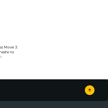
ss Movie 3:
mashii no
mei
0