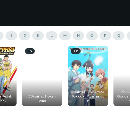
I
J
K
L
M
N
O
P
Q
TV
TV
Doukyonin wa Hiza,
Kido
 Pedal:
30-sai no Hoken
Tokidoki, Atama no
Gundam 
reak
Taiiku
Ue.