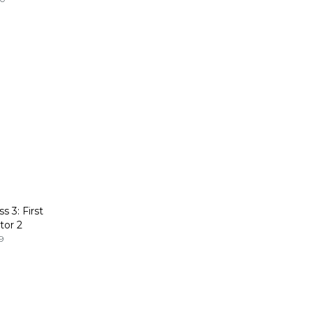
Shoujo
Shounen
Sobrenatural
Superpoderes
Suspense
Suspenso
Terror
Uncategorized
 3: First
tor 2
Vampiros
9
Yaoi
Yuri