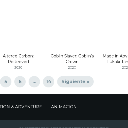
Altered Carbon:
Goblin Slayer: Goblin’s
Made in Aby
Resleeved
Crown
Fukaki Ta
Rei
2020
2020
202
5
6
…
14
Siguiente »
TION & ADVENTURE
ANIMACIÓN
animeonline no guarda ningún video en sus servidores