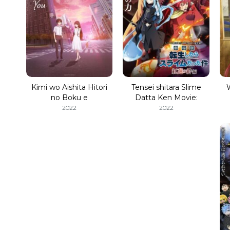
Kimi wo Aishita Hitori
Tensei shitara Slime
no Boku e
Datta Ken Movie:
Guren no Kizuna-hen
2022
2022