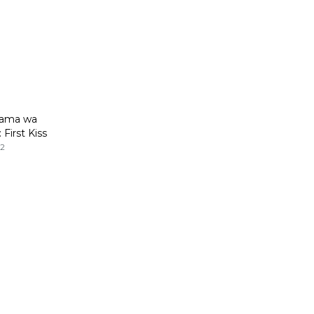
Ecchi
Escolares
Espacial
Familia
sama wa
Fantasía
 First Kiss
Harem
anai 3
2
Historico
Infantil
Josei
Juegos
Kids
Magia