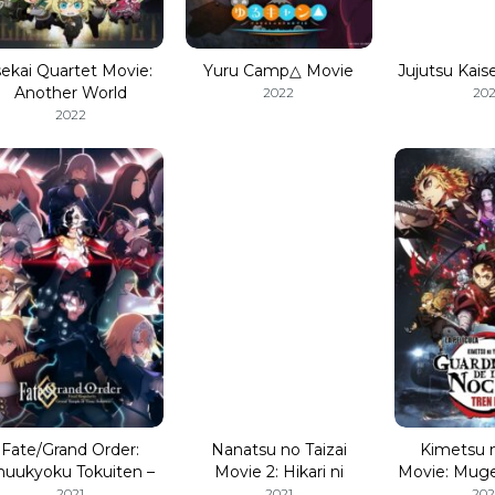
sekai Quartet Movie:
Yuru Camp△ Movie
Jujutsu Kai
Another World
2022
202
2022
Fate/Grand Order:
Nanatsu no Taizai
Kimetsu 
huukyoku Tokuiten –
Movie 2: Hikari ni
Movie: Mug
Kani Jikan Shinden
Norowareshi Mono-
he
2021
2021
202