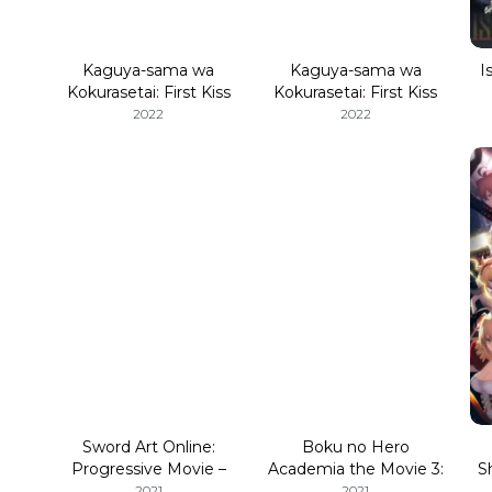
Kaguya-sama wa
Kaguya-sama wa
I
Kokurasetai: First Kiss
Kokurasetai: First Kiss
wa Owaranai 2
wa Owaranai
2022
2022
Sword Art Online:
Boku no Hero
Progressive Movie –
Academia the Movie 3:
S
Hoshi Naki Yoru no Aria
World Heroes’ Mission
2021
2021