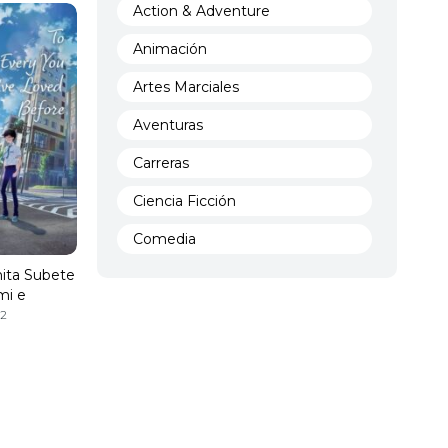
Action & Adventure
Animación
Artes Marciales
Aventuras
Carreras
Ciencia Ficción
Comedia
hita Subete
Crimen
mi e
Demencia
2
Demonios
Deportes
Drama