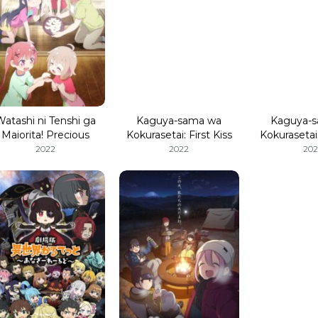
Watashi ni Tenshi ga
Kaguya-sama wa
Kaguya-
Maiorita! Precious
Kokurasetai: First Kiss
Kokurasetai:
Friends
wa Owaranai 4
wa Owar
2022
2022
202