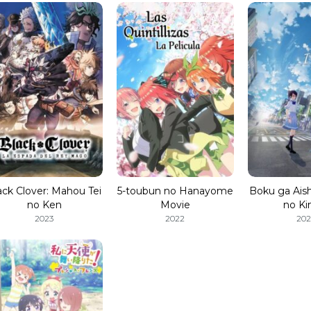
ack Clover: Mahou Tei
5-toubun no Hanayome
Boku ga Ais
no Ken
Movie
no Ki
2023
2022
202