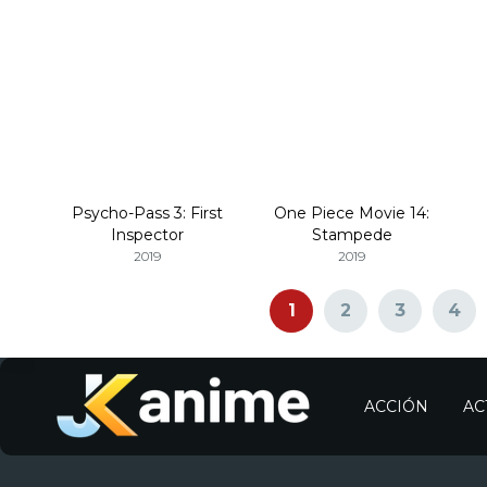
Psycho-Pass 3: First
One Piece Movie 14:
Inspector
Stampede
2019
2019
1
2
3
4
ACCIÓN
AC