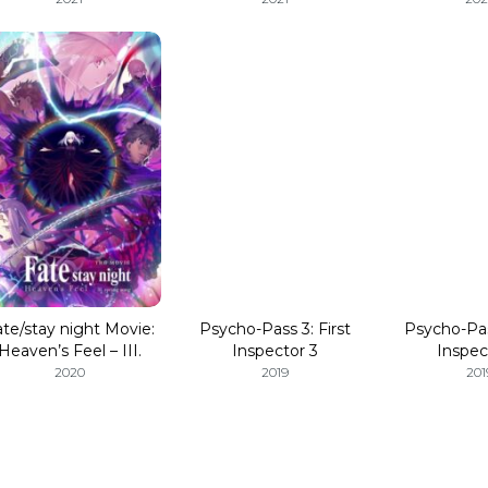
Solomon
tachi
ate/stay night Movie:
Psycho-Pass 3: First
Psycho-Pass
Heaven’s Feel – III.
Inspector 3
Inspec
Spring Song
2020
2019
201