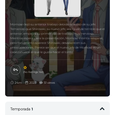
Momose dejó su anterior trabajo debido al acoso de su jefe.
Temiendo que Shirosaki, su nuevo jefe, sea igual de terrible que el
anterior, empieza su primer día de trabajo muy nervioso.
Mientras espera para la presentación, Momose intenta relajarse,
pero tan pronto aparece Shirosaki, desaparecen sus
preocupaciones. Parece ser que el nuevo jefe de Momose es un
cabezahueca al que le gusta hacer el tonto.
0
(No Ratings Yet)
24m
2023
51 views
Temporada
1