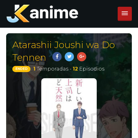
Atarashii Joushi wa Do
Tennen
1
Temporadas -
12
Episodios
ENDED