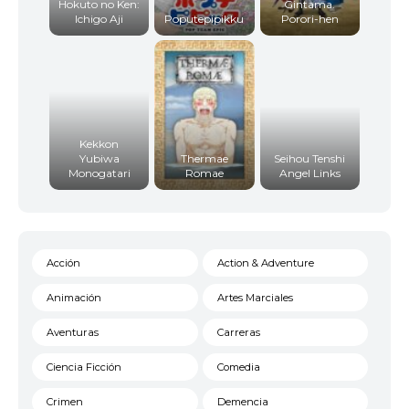
Hokuto no Ken:
Gintama.
Ichigo Aji
Poputepipikku
Porori-hen
Kekkon
Yubiwa
Thermae
Seihou Tenshi
Monogatari
Romae
Angel Links
Acción
Action & Adventure
Animación
Artes Marciales
Aventuras
Carreras
Ciencia Ficción
Comedia
Crimen
Demencia