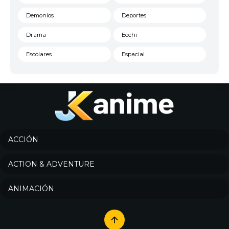
Demonios
Deportes
Drama
Ecchi
Escolares
Espacial
Familia
Fantasía
Harem
Historico
Infantil
Josei
Juegos
Kids
ACCIÓN
Magia
Mecha
ACTION & ADVENTURE
Militar
Misterio
ANIMACIÓN
Música
Parodia
Policía
Psicológico