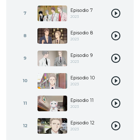
Episodio 7
7
2023
Episodio 8
8
2023
Episodio 9
9
2023
Episodio 10
10
2023
Episodio 11
11
2023
Episodio 12
12
2023