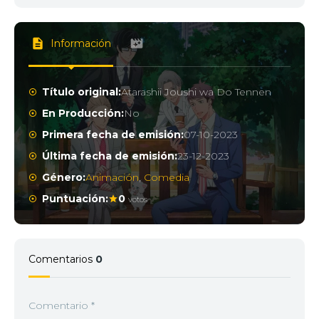
Información
Título original:
Atarashii Joushi wa Do Tennen
En Producción:
No
Primera fecha de emisión:
07-10-2023
Última fecha de emisión:
23-12-2023
Género:
Animación
,
Comedia
Puntuación:
0
votos
Comentarios
0
Comentario
*