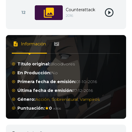
Counterattack
12
2016
Información
Título original:
Bloodivores
En Producción:
No
Primera fecha de emisión:
01-10-2016
Última fecha de emisión:
17-12-2016
Género:
Acción
,
Sobrenatural
,
Vampiros
Puntuación:
0
votos