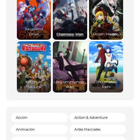
Akudama
Drive
Chainsaw Man
Rozen Maiden
Kouya no
Kotobuki
Koyomimonog
Shoumetsu
Hikoutai
atari
Toshi
Acción
Action & Adventure
Animación
Artes Marciales