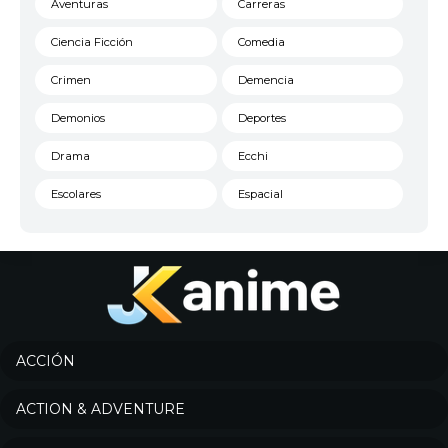
Aventuras
Carreras
Ciencia Ficción
Comedia
Crimen
Demencia
Demonios
Deportes
Drama
Ecchi
Escolares
Espacial
Familia
Fantasía
Harem
Historico
Infantil
Josei
Juegos
Kids
ACCIÓN
Magia
Mecha
ACTION & ADVENTURE
Militar
Misterio