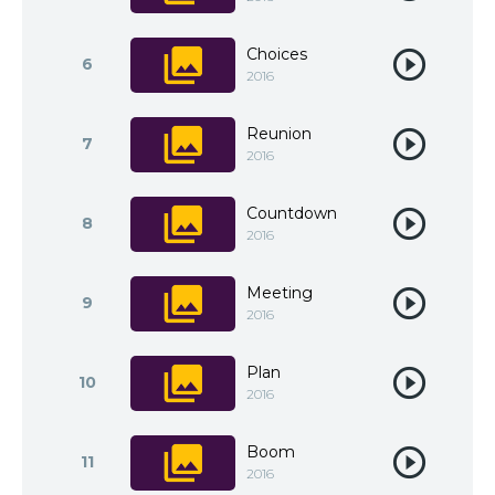
Choices
6
2016
Reunion
7
2016
Countdown
8
2016
Meeting
9
2016
Plan
10
2016
Boom
11
2016