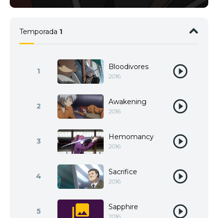
Temporada
1
Bloodivores
1
2016
Awakening
2
2016
Hemomancy
3
2016
Sacrifice
4
2016
Sapphire
5
2016