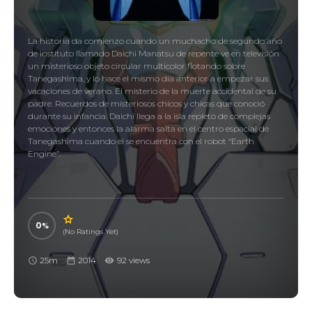
La historia da comienzo cuando un muchacho de segundo año
de instituto llamado Daichi Manatsu de repente ve en televisión
un misterioso objeto circular multicolor flotando sobre
Tanegashima, y lo hace el mismo día anterior a empezar sus
vacaciones de verano. El misterio de la muerte accidental de su
padre. Recuerdos de misteriosos chicos y chicas que conoció
durante su infancia. Daichi llega a la isla repleto de complejas
emociones y entonces la alarma salta en el centro espacial de
Tanegashima cuando él se encuentra con el robot “Earth
Engine”.
0
(No Ratings Yet)
25m
2014
92 views