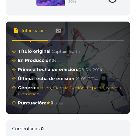
2014
Información
Título original:
Captain Earth
En Producción:
No
Primera fecha de emisión:
06-04-2014
Última fecha de emisión:
21-09-2014
Género:
Acción
,
Ciencia Ficción
,
Espacial
,
Mecha
,
Romance
Puntuación:
0
votos
Comentarios
0