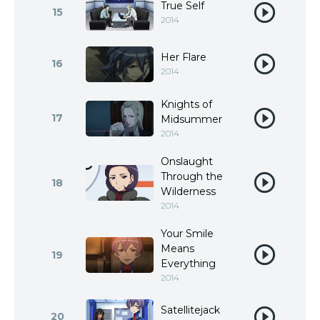
True Self
15
2014
Her Flare
16
2014
Knights of
17
Midsummer
2014
Onslaught
Through the
18
Wilderness
2014
Your Smile
Means
19
Everything
2014
Satellitejack
20