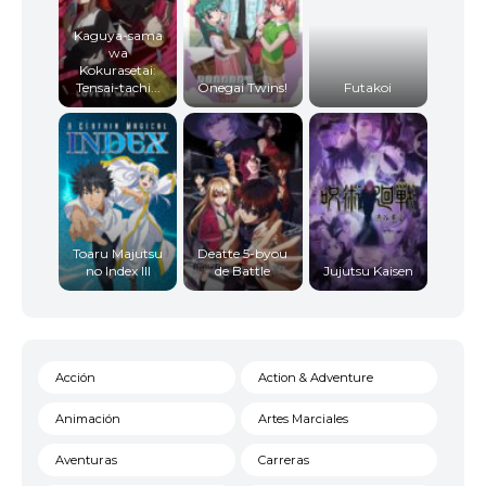
Kaguya-sama
wa
Kokurasetai:
Tensai-tachi...
Onegai Twins!
Futakoi
Toaru Majutsu
Deatte 5-byou
no Index III
de Battle
Jujutsu Kaisen
Acción
Action & Adventure
Animación
Artes Marciales
Aventuras
Carreras