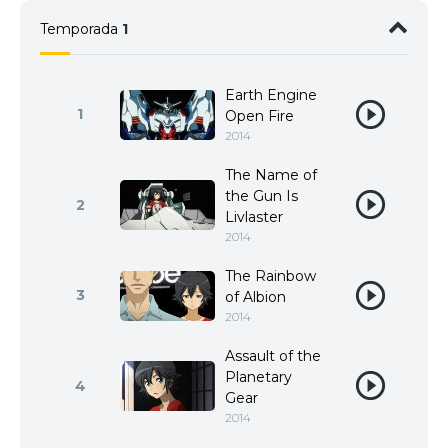
Temporada
1
Earth Engine
1
Open Fire
2014
The Name of
the Gun Is
2
Livlaster
2014
The Rainbow
3
of Albion
2014
Assault of the
Planetary
4
Gear
2014