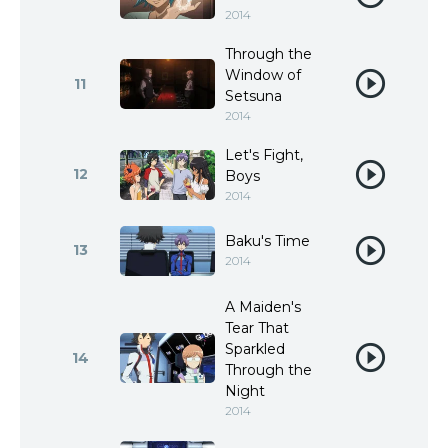
2014
Through the
Window of
11
Setsuna
2014
Let's Fight,
12
Boys
2014
Baku's Time
13
2014
A Maiden's
Tear That
Sparkled
14
Through the
Night
2014