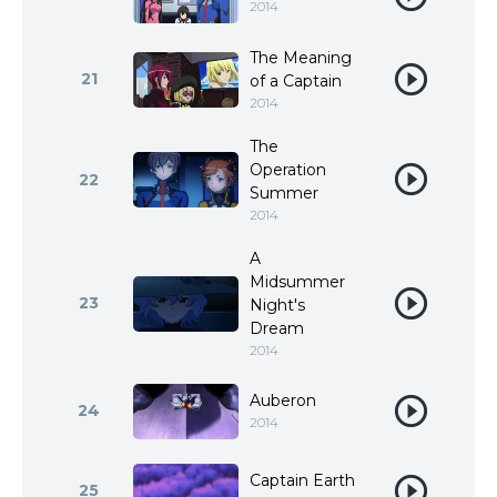
2014
The Meaning
21
of a Captain
2014
The
Operation
22
Summer
2014
A
Midsummer
23
Night's
Dream
2014
Auberon
24
2014
Captain Earth
25