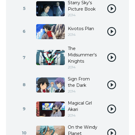
Starry Sky's
5
Picture Book
2014
Kivotos Plan
6
2014
The
Midsummer's
7
Knights
2014
Sign From
8
the Dark
2014
Magical Girl
9
Akari
2014
On the Windy
10
Planet