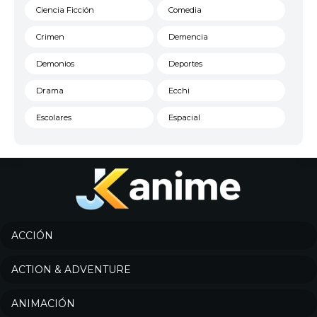
Ciencia Ficción
Comedia
Crimen
Demencia
Demonios
Deportes
Drama
Ecchi
Escolares
Espacial
Familia
Fantasía
Harem
Historico
Infantil
Josei
Juegos
Kids
ACCIÓN
Magia
Mecha
ACTION & ADVENTURE
Militar
Misterio
ANIMACIÓN
Música
Parodia