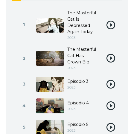
The Masterful
Cat Is
1
Depressed
Again Today
2023
The Masterful
Cat Has
2
Grown Big
2023
Episodio 3
3
2023
Episodio 4
4
2023
Episodio 5
5
2023