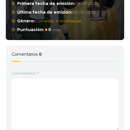
Primera fecha de emisión:
08-07-2023
Última fecha de emisión:
30-09-2023
Género:
Comedia
,
Sobrenatural
Puntuación:
0
votos
Comentarios
0
Comentario
*