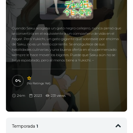
Cuando Saku acogió a un gato negro callejero, nunca pensó que
se convertiría en el equivalente a un compañero de vida en el
hogar. Pero Yukichi, un gato gigante que sobresale por encima
de Saku, no es un felino corriente. Se enorgullece de sus
habilidades culinarias y una buena oferta en el supermercado
siempre le hace mover los bigotes. Puede que Saku aún no se
haya espabilado, pero al menos tiene a Yukichi. –
0
(No Ratings Yet)
24m
2023
231 views
Temporada
1