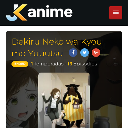
Dekiru Neko wa Kyou
mo Yuuutsu
1
Temporadas -
13
Episodios
ENDED