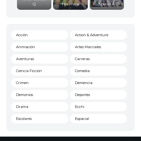
Q
Horimiya
Special A
Acción
Action & Adventure
Animación
Artes Marciales
Aventuras
Carreras
Ciencia Ficción
Comedia
Crimen
Demencia
Demonios
Deportes
Drama
Ecchi
Escolares
Espacial
Familia
Fantasía