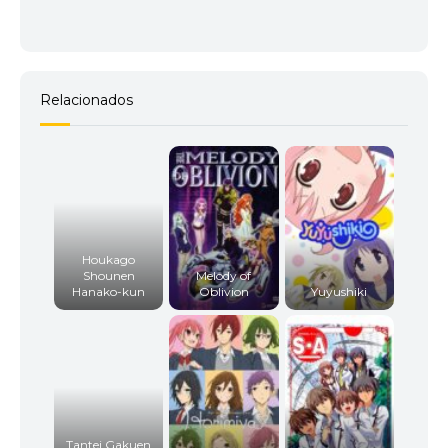
Relacionados
Houkago
Shounen
Melody of
Hanako-kun
Oblivion
Yuyushiki
Tantei Gakuen