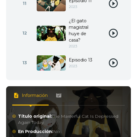
Episodio 11
11
2023
¿El gato
magistral
12
huye de
casa?
2023
Episodio 13
13
2023
Información
Título original:
The Masterful Cat Is Depressed
Again Today
En Producción:
No