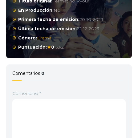
Título original:
Fermat no Ryouri
En Producción:
No
Primera fecha de emisión:
20-10-2023
Última fecha de emisión:
22-12-2023
Género:
Drama
Puntuación:
0
votos
Comentarios
0
Comentario
*