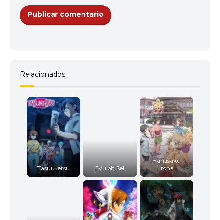
Relacionados
Hanasaku
Tasuuketsu
Jyu oh Sei
Iroha