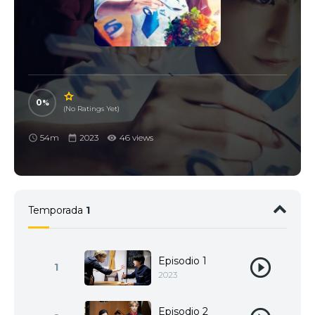
0
(No Ratings Yet)
54m
2023
46 views
Temporada
1
Episodio 1
1
2023
Episodio 2