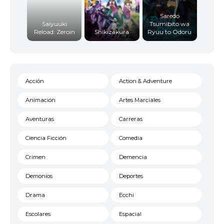
Saredo
Saiyuuki
Tsumibito wa
Reload: Zeroin
Shikizakura
Ryuu to Odoru
Acción
Action & Adventure
Animación
Artes Marciales
Aventuras
Carreras
Ciencia Ficción
Comedia
Crimen
Demencia
Demonios
Deportes
Drama
Ecchi
Escolares
Espacial