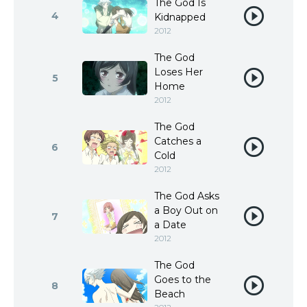
The God Is
4
Kidnapped
2012
The God
Loses Her
5
Home
2012
The God
Catches a
6
Cold
2012
The God Asks
a Boy Out on
7
a Date
2012
The God
Goes to the
8
Beach