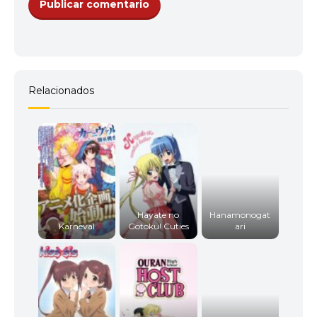
11
<img src="//image.tmdb.org/t/p/w92/a5t4yRqEX4D
Relacionados
12
<img src="//image.tmdb.org/t/p/w92/qMjnj9mfDs
Hayate no
Hanamonogat
Karneval
Gotoku! Cuties
ari