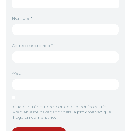
6
<img src="//image.tmdb.org/t/p/w92/3UzWVF5bA0
Nombre
*
7
<img src="//image.tmdb.org/t/p/w92/o63WdjWdNX
Correo electrónico
*
8
<img src="//image.tmdb.org/t/p/w92/uGBAFYdK4X1
Web
9
<img src="//image.tmdb.org/t/p/w92/bGdOpdMH4H
Guardar mi nombre, correo electrónico y sitio
web en este navegador para la próxima vez que
haga un comentario.
10
<img src="//image.tmdb.org/t/p/w92/4UKkQHjmCy