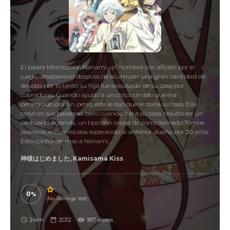
El padre Momozono Nanami, un hombre con afición por el
juego, desapareció después de acumular una gran cantidad de
deudas por lo tanto su hija fue expulsada de su casa por
cobradores. Cuando ayudo a un chico tímido que era
perseguido por un perro, este le dijo que le daría su casa. Ella
creyó en sus palabras, pero cuando fue a su casa, resulto ser un
santuario. Además, un tipo con orejas de zorro llamado Tomoe
apareció, el cual estaba esperando al anterior dueño por 20 años.
Esto confunde mas a Nanami…
神様はじめました, Kamisama Kiss
0
(No Ratings Yet)
24m
2012
187 views