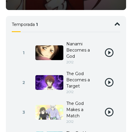
Temporada
1
Nanami
Becomes a
1
God
2012
The God
Becomes a
2
Target
2012
The God
Makes a
3
Match
2012