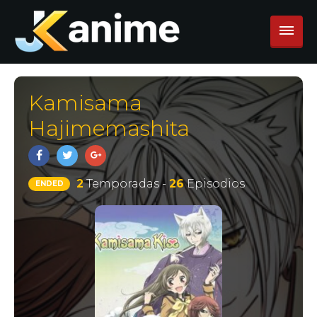
Kamisama
Hajimemashita
2
Temporadas -
26
Episodios
ENDED