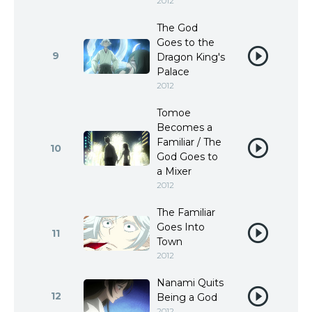
2012
The God
Goes to the
9
Dragon King's
Palace
2012
Tomoe
Becomes a
Familiar / The
10
God Goes to
a Mixer
2012
The Familiar
Goes Into
11
Town
2012
Nanami Quits
12
Being a God
2012