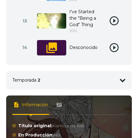
I've Started
the "Being a
13
God" Thing
2012
14
Desconocido
Temporada
2
1
<img src="//image.tmdb.org/t/p/w92/q6DsSzOQ3Z
Información
Título original:
Kamisama Kiss
En Producción:
No
2
<img src="//image.tmdb.org/t/p/w92/yNedB0LVVI