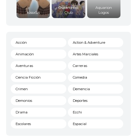
Ouran Host
Aquarion
KissxSis
Club
Logos
Acción
Action & Adventure
Animación
Artes Marciales
Aventuras
Carreras
Ciencia Ficción
Comedia
Crimen
Demencia
Demonios
Deportes
Drama
Ecchi
Escolares
Espacial
Familia
Fantasía