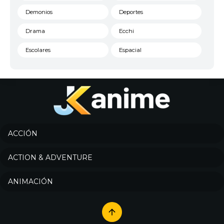
Demonios
Deportes
Drama
Ecchi
Escolares
Espacial
Familia
Fantasía
Harem
Historico
Infantil
Josei
Juegos
Kids
ACCIÓN
Magia
Mecha
ACTION & ADVENTURE
Militar
Misterio
ANIMACIÓN
Música
Parodia
Policía
Psicológico
Recuentos de la vida
Romance