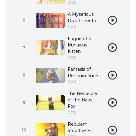
2006
A Myserious
6
Divertimento
2006
Fugue of a
Runaway
7
Kitten
2006
Fantasia of
8
Reminiscence
2006
The Berceuse
of the Baby
9
Fox
2006
Requiem
10
atop the Hill