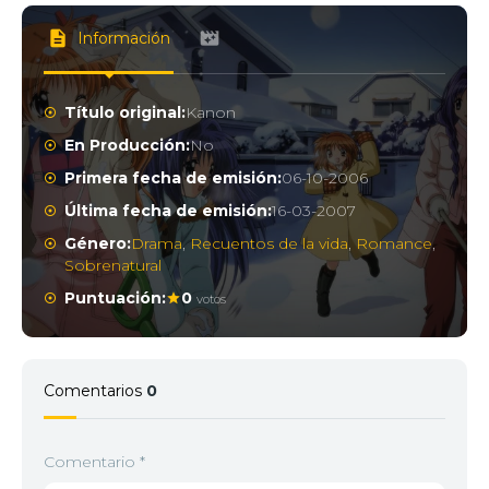
Información
Título original:
Kanon
En Producción:
No
Primera fecha de emisión:
06-10-2006
Última fecha de emisión:
16-03-2007
Género:
Drama
,
Recuentos de la vida
,
Romance
,
Sobrenatural
Puntuación:
0
votos
Comentarios
0
Comentario
*