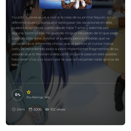
Yuuichi Aizawa se va a vivir a la casa de su prima Nayuki, en un
diferente pueblo, aunque el solía pasar las vacaciones en este
pueblo, el no había vuelto desde hace 7 años y además por
alguna razón el casi no guarda ningún recuerdo de lo que paso
cuando solía venir a visitar el pueblo, pero a medida que va
conociendo a diferentes chicas, que al parecer el nunca había
visto, va recordando poco a poco importantes fragmentos de su
pasado que lo llevaran a descubrir lo que le paso en este pueblo
hace siete años y la razón por la que no recuerda nada acerca de
esto.
0
(No Ratings Yet)
24m
2006
102 views