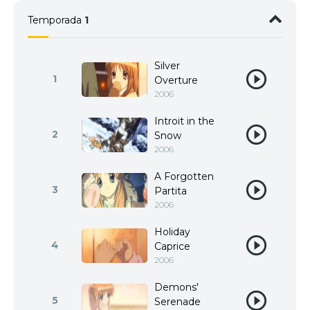
Temporada
1
Silver
1
Overture
2006
Introit in the
2
Snow
2006
A Forgotten
3
Partita
2006
Holiday
4
Caprice
2006
Demons'
5
Serenade