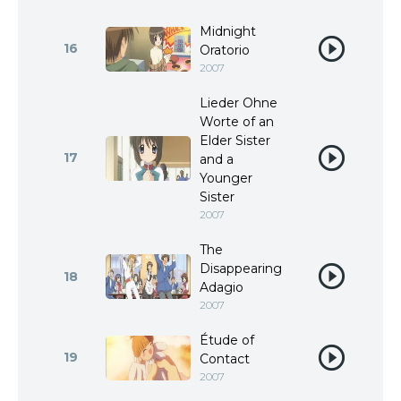
Midnight
16
Oratorio
2007
Lieder Ohne
Worte of an
Elder Sister
17
and a
Younger
Sister
2007
The
Disappearing
18
Adagio
2007
Étude of
19
Contact
2007