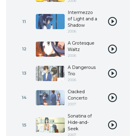
2006
Intermezzo
of Light and a
11
Shadow
2006
A Grotesque
12
Waltz
2006
A Dangerous
13
Trio
2006
Cracked
14
Concerto
2007
Sonatina of
Hide-and-
15
Seek
2007