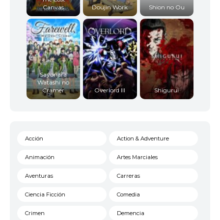
Canvas
Doujin Work
Shion no Ou
Sayonara
Watashi no
Cramer
Overlord III
Shigurui
Acción
Action & Adventure
Animación
Artes Marciales
Aventuras
Carreras
Ciencia Ficción
Comedia
Crimen
Demencia