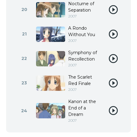
Nocturne of
20
Separation
2007
A Rondo
21
Without You
2007
Symphony of
22
Recollection
2007
The Scarlet
23
Red Finale
2007
Kanon at the
End of a
24
Dream
2007