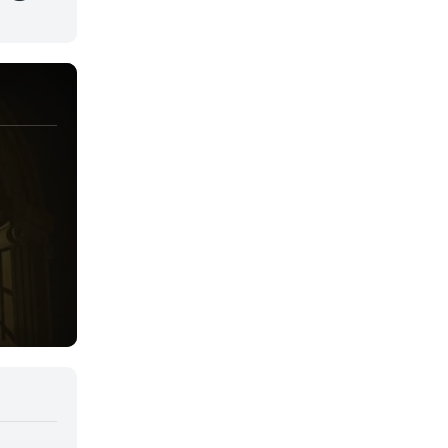
Juegos
Kids
Magia
Mecha
Militar
Misterio
Música
Parodia
Policía
Psicológico
Recuentos de la vida
Romance