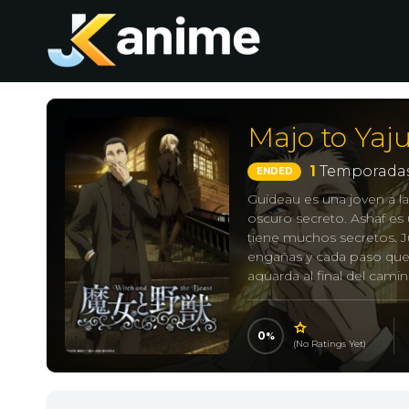
Majo to Yaj
1
Temporadas
ENDED
Guideau es una joven a la
oscuro secreto. Ashaf es
tiene muchos secretos. J
engañas y cada paso que 
aguarda al final del cami
0
(No Ratings Yet)