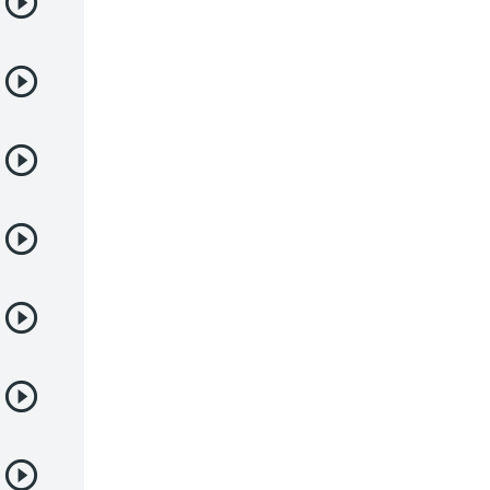
Deportes
Drama
Ecchi
Escolares
Espacial
Familia
Fantasía
Harem
Historico
Infantil
Josei