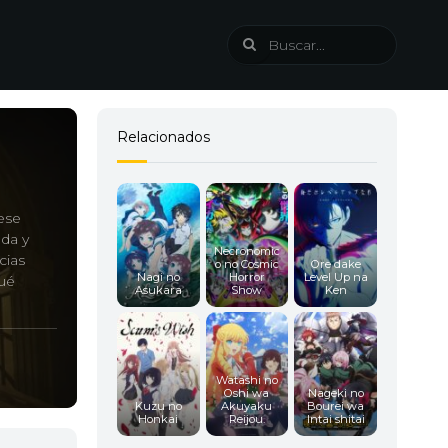
Relacionados
ese
lda y
Necronomic
cias
o no Cosmic
Ore dake
Nagi no
Horror
Level Up na
qué
Asukara
Show
Ken
Watashi no
Oshi wa
Nageki no
Kuzu no
Akuyaku
Bourei wa
Honkai
Reijou.
Intai shitai