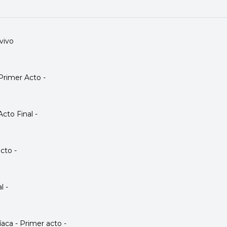
 vivo
 Primer Acto -
Acto Final -
cto -
l -
aca - Primer acto -