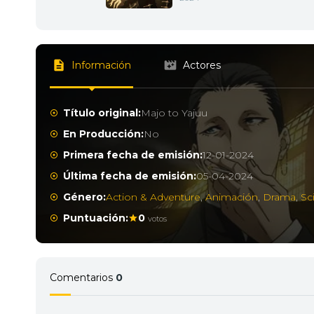
Información
Actores
Título original:
Majo to Yajuu
En Producción:
No
Primera fecha de emisión:
12-01-2024
Última fecha de emisión:
05-04-2024
Género:
Action & Adventure
,
Animación
,
Drama
,
Sc
Puntuación:
0
votos
Comentarios
0