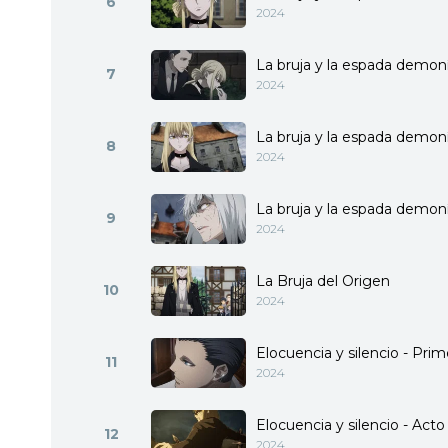
6
2024
La bruja y la espada demon
7
2024
La bruja y la espada demoní
8
2024
La bruja y la espada demonía
9
2024
La Bruja del Origen
10
2024
Elocuencia y silencio - Prim
11
2024
Elocuencia y silencio - Acto 
12
2024