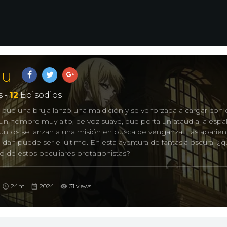
uu
 -
12
Episodios
 que una bruja lanzó una maldición y se ve forzada a cargar con 
 un hombre muy alto, de voz suave, que porta un ataúd a la espa
untos se lanzan a una misión en busca de venganza. Las aparien
dan puede ser el último. En esta aventura de fantasía oscura, ¿
no de estos peculiares protagonistas?
24m
2024
31 views