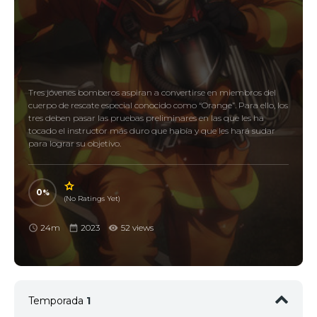
Tres jóvenes bomberos aspiran a convertirse en miembros del
cuerpo de rescate especial conocido como “Orange”. Para ello, los
tres deben pasar las pruebas preliminares en las que les ha
tocado el instructor más duro que había y que les hará sudar
para lograr su objetivo.
0
(No Ratings Yet)
24m
2023
52 views
Temporada
1