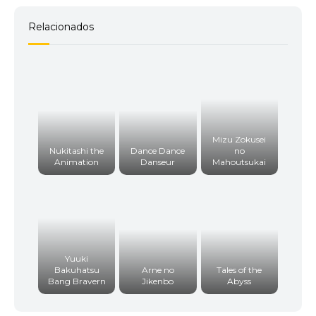
Relacionados
Mizu Zokusei
Nukitashi the
Dance Dance
no
Animation
Danseur
Mahoutsukai
Yuuki
Bakuhatsu
Arne no
Tales of the
Bang Bravern
Jikenbo
Abyss