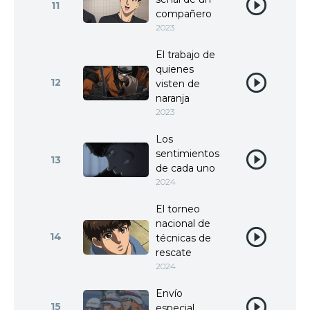
11
compañero
2023
El trabajo de
quienes
12
visten de
naranja
2023
Los
sentimientos
13
de cada uno
2024
El torneo
nacional de
14
técnicas de
rescate
2024
Envío
15
especial