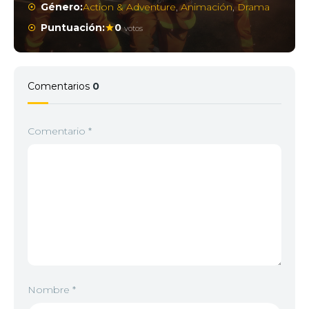
Género:
Action & Adventure
,
Animación
,
Drama
Puntuación:
0
votos
Comentarios
0
Comentario
*
Nombre
*