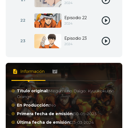
2024
Episodio 22
22
2024
Episodio 23
23
2024
Información
Título original:
Megumi no Daigo: Kyuukoku no
Orange
En Producción:
No
Primera fecha de emisión:
30-09-2023
Última fecha de emisión:
23-03-2024