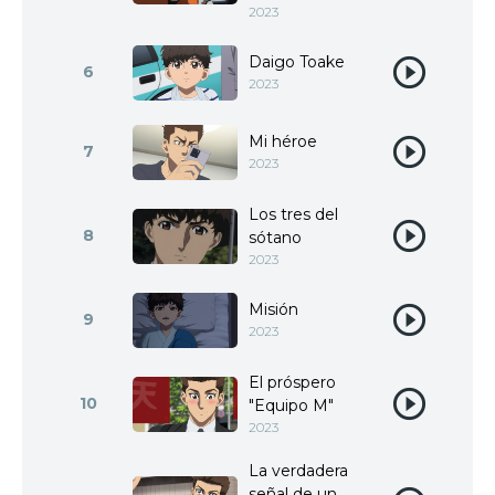
2023
Daigo Toake
6
2023
Mi héroe
7
2023
Los tres del
8
sótano
2023
Misión
9
2023
El próspero
10
"Equipo M"
2023
La verdadera
señal de un