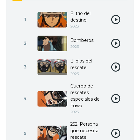
El trío del
1
destino
2023
Bomberos
2
2023
El dios del
3
rescate
2023
Cuerpo de
rescates
4
especiales de
Fuwa
2023
252: Persona
que necesita
5
rescate