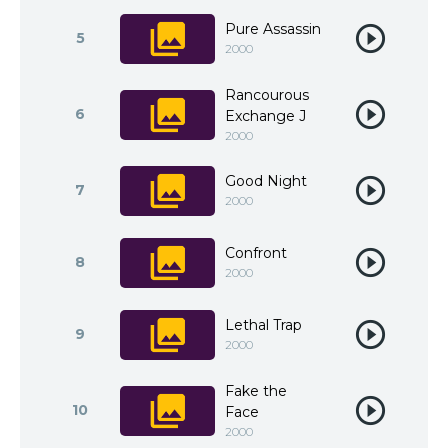
Pure Assassin
5
2000
Rancourous
6
Exchange J
2000
Good Night
7
2000
Confront
8
2000
Lethal Trap
9
2000
Fake the
10
Face
2000