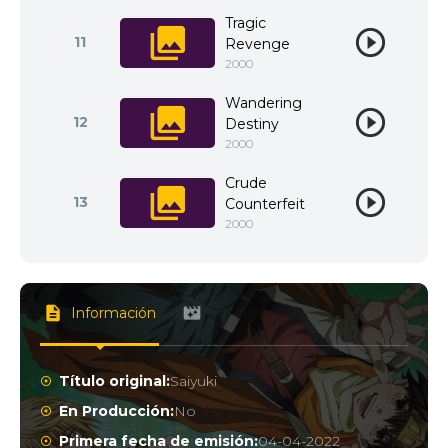
Tragic
11
Revenge
2000
Wandering
12
Destiny
2000
Crude
13
Counterfeit
2000
Información
Título original:
Saiyuki
En Producción:
No
Primera fecha de emisión:
04-04-2022