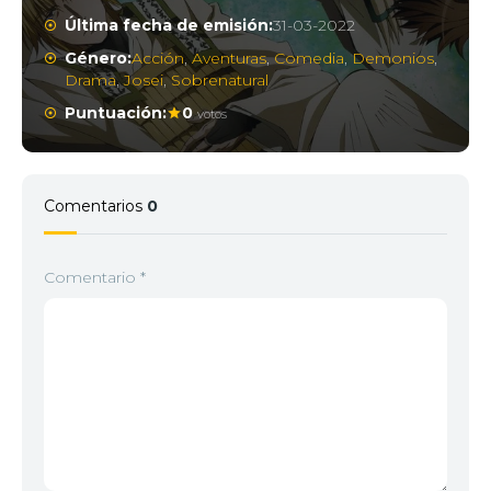
Última fecha de emisión:
31-03-2022
Género:
Acción
,
Aventuras
,
Comedia
,
Demonios
,
Drama
,
Josei
,
Sobrenatural
Puntuación:
0
votos
Comentarios
0
Comentario
*