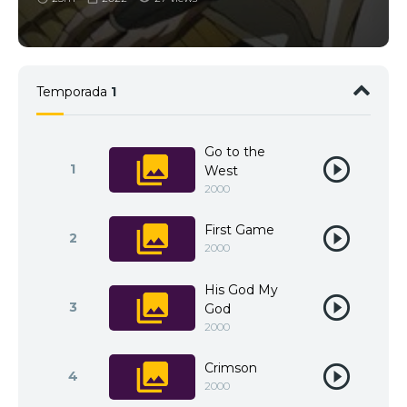
Temporada
1
Go to the
1
West
2000
First Game
2
2000
His God My
3
God
2000
Crimson
4
2000