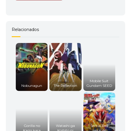
Relacionados
Mobile Suit
Nobunagun
The Reflection
Gundam SEED
Gorilla no
Watashi ga
Sentai Red
Kami kara
Koibito ni
Isekai de