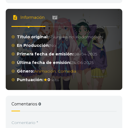
Información
Título original:
Shiunji-ke no Kodomotachi
En Producción:
No
Primera fecha de emisión:
08-04-2025
Última fecha de emisión:
24-06-2025
Género:
Animación
,
Comedia
Puntuación:
0
votos
Comentarios
0
Comentario
*