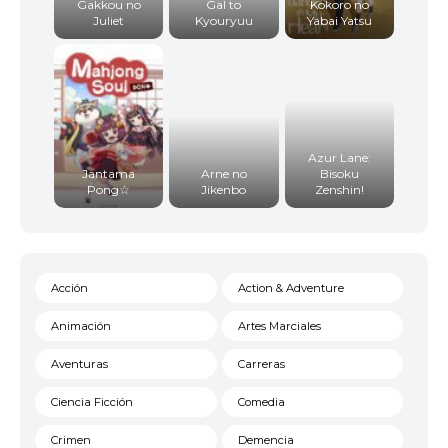
Gakkou no
Gal to
Kokoro no
Juliet
Kyouryuu
Yabai Yatsu
Azur Lane:
Jantama
Arne no
Bisoku
Pong☆
Jikenbo
Zenshin!
Acción
Action & Adventure
Animación
Artes Marciales
Aventuras
Carreras
Ciencia Ficción
Comedia
Crimen
Demencia