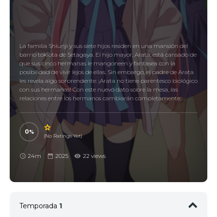
La familia Shiunji y sus siete hijos residen en una mansión del
barrio tokiota de Setagaya. El hijo mayor, Arata, está cansado de
que sus cinco hermanas le mangoneen y fantasea con la
posibilidad de vivir lejos de ellas. Sin embargo, el padre de Arata
les revela algo sorprendente: ¡Arata no tiene parentesco biológico
con sus hermanas! Con este nuevo dato sobre la mesa, las
relaciones entre los hermanos cambiarán completamente.
0
(No Ratings Yet)
24m
2025
22 views
Temporada
1