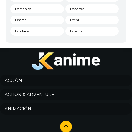
Demonios
Deportes
Drama
Ecchi
Escolares
Espacial
Familia
Fantasía
Harem
Historico
Infantil
Josei
Juegos
Kids
ACCIÓN
Magia
Mecha
ACTION & ADVENTURE
Militar
Misterio
ANIMACIÓN
Música
Parodia
Policía
Psicológico