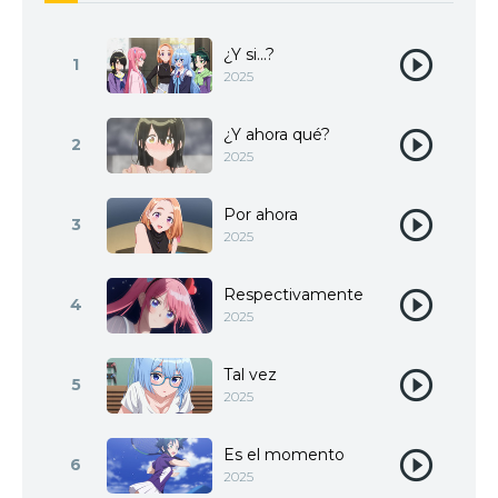
¿Y si...?
1
2025
¿Y ahora qué?
2
2025
Por ahora
3
2025
Respectivamente
4
2025
Tal vez
5
2025
Es el momento
6
2025