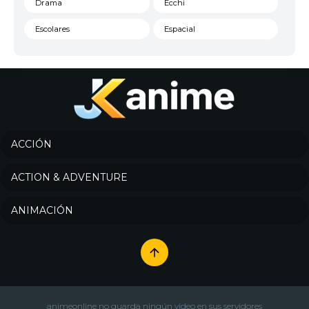
Drama
Ecchi
Escolares
Espacial
Familia
Fantasía
Harem
Historico
Infantil
Josei
Juegos
Kids
ACCIÓN
Magia
Mecha
ACTION & ADVENTURE
Militar
Misterio
ANIMACIÓN
Música
Parodia
Policía
Psicológico
Recuentos de la vida
Romance
Samurai
Sci-Fi & Fantasy
animeonline no guarda ningún video en sus servidores