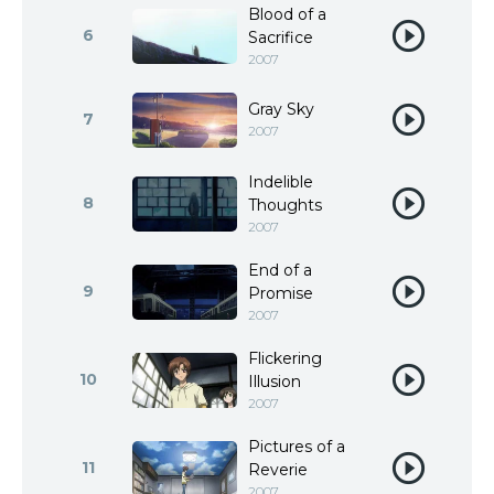
Blood of a
6
Sacrifice
2007
Gray Sky
7
2007
Indelible
8
Thoughts
2007
End of a
9
Promise
2007
Flickering
10
Illusion
2007
Pictures of a
11
Reverie
2007