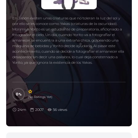
En Japón existen unas criaturas que no toleran la luz del sol y
por ello se les conoce como Yakas (criaturas de la oscuridad).
Morimiya Yorito es un estudiante de preparatoria, aficionado a
fotografiar el cielo. Un día, cuando Yorito va a fotografiar el
amanecer, se encuentra a una extraña chica, golpeando una
máquina de bebidas y Yorito decide ayudarla. Al pasar este
acontecimiento, cuando se decide a fotografiar el amanecer ella
desaparece sin decir una palabra, lo cual deja consternado a
Yorito, ya que ignora la existencia de los Yakas.
0
(No Ratings Yet)
24m
2007
56 views