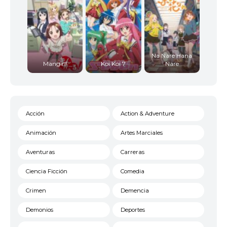
Na Nare Hana
Mangirl!
Koi Koi 7
Nare
Acción
Action & Adventure
Animación
Artes Marciales
Aventuras
Carreras
Ciencia Ficción
Comedia
Crimen
Demencia
Demonios
Deportes