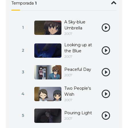
Temporada
1
A Sky-blue
1
Umbrella
2007
Looking up at
2
the Blue
2007
Peaceful Day
3
2007
Two People's
4
Wish
2007
Pouring Light
5
2007