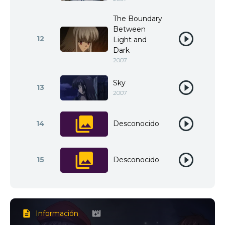
The Boundary
Between
12
Light and
Dark
2007
Sky
13
2007
14
Desconocido
15
Desconocido
Información