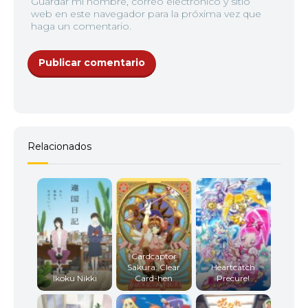
Guardar mi nombre, correo electrónico y sitio
web en este navegador para la próxima vez que
haga un comentario.
Relacionados
Cardcaptor
Sakura: Clear
Heartcatch
Ikoku Nikki
Card-hen
Precure!