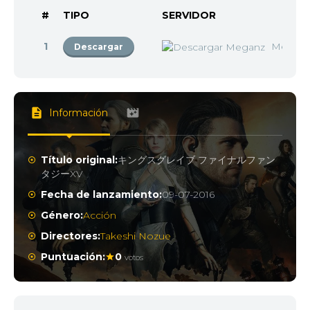
#
TIPO
SERVIDOR
1
Megan
Descargar
Información
Título original:
キングスグレイブ ファイナルファン
タジーXV
Fecha de lanzamiento:
09-07-2016
Género:
Acción
Directores:
Takeshi Nozue
Puntuación:
0
votos