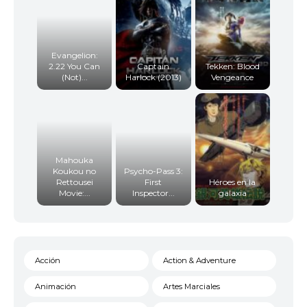
Evangelion:
2.22 You Can
Captain
Tekken: Blood
(Not)...
Harlock (2013)
Vengeance
Mahouka
Koukou no
Psycho-Pass 3:
Rettousei
First
Héroes en la
Movie:...
Inspector...
galaxia
Acción
Action & Adventure
Animación
Artes Marciales