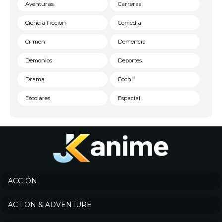
Aventuras
Carreras
Ciencia Ficción
Comedia
Crimen
Demencia
Demonios
Deportes
Drama
Ecchi
Escolares
Espacial
Familia
Fantasía
Harem
Historico
Infantil
Josei
Juegos
Kids
ACCIÓN
Magia
Mecha
ACTION & ADVENTURE
Militar
Misterio