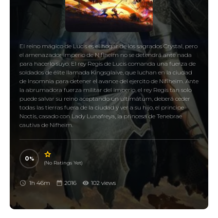
El reino mágico de Lucis es el hogar de los sagrados Crystal, pero
el amenazador imperio de Niflheim no se detendrá ante nada
para hacerlo suyo. El rey Regis de Lucis comanda una fuerza de
soldados de élite llamada Kingsglaive, que luchan en la ciudad
de Insomnia para detener el avance del ejercito de Niflheim. Ante
la abrumadora fuerza militar del imperio, el rey Regis tan solo
puede salvar su reino aceptando un ultimátum, deberá ceder
todas las tierras fuera de la ciudad y ver a su hijo, el principe
Noctis, casado con Lady Lunafreya, la princesa de Tenebrae
cautiva de Nifheim.
0
(No Ratings Yet)
1h 46m
2016
102 views