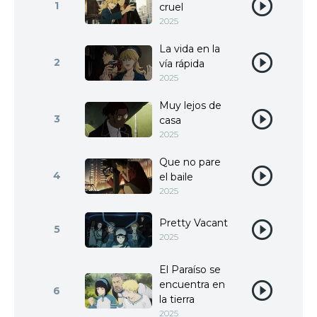
1
cruel
2025
La vida en la
2
vía rápida
2025
Muy lejos de
3
casa
2025
Que no pare
4
el baile
2025
Pretty Vacant
5
2025
El Paraíso se
encuentra en
6
la tierra
2025