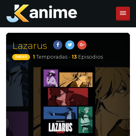
Lazarus
1
Temporadas -
13
Episodios
ENDED