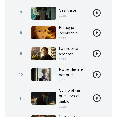
Casi triste
7
2025
El fuego
8
inolvidable
2025
La muerte
9
andante
2025
No sé decirte
10
por qué
2025
Como alma
que lleva el
11
diablo
2025
Cerca del