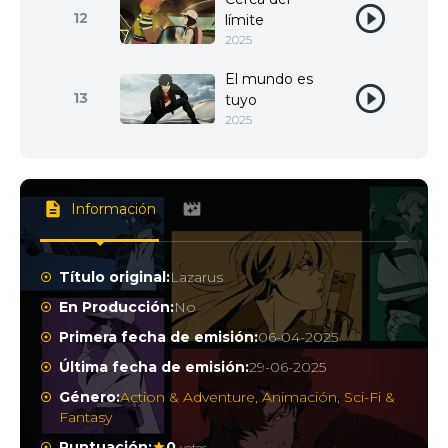
12
límite
2025
El mundo es
13
tuyo
2025
Información
Título original:
Lazarus
En Producción:
No
Primera fecha de emisión:
06-04-2025
Última fecha de emisión:
29-06-2025
Género:
Action & Adventure
,
Animación
,
Sci-Fi &
Fantasy
Puntuación:
0