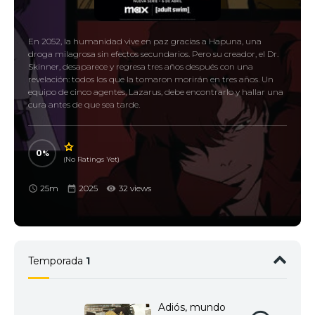
En 2052, la humanidad vive en paz gracias a Hapuna, una
droga milagrosa sin efectos secundarios. Pero su creador, el Dr.
Skinner, desaparece y regresa tres años después con una
revelación: todos los que la tomaron morirán en tres años. Un
equipo de cinco agentes, Lazarus, debe encontrarlo y hallar una
cura antes de que sea tarde.
0
(No Ratings Yet)
25m
2025
32 views
Temporada
1
Adiós, mundo