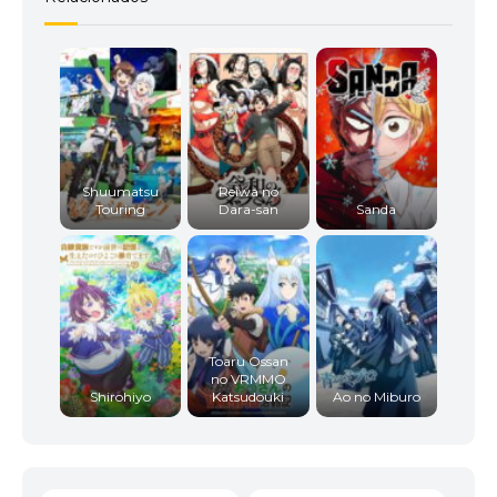
Shuumatsu
Reiwa no
Touring
Dara-san
Sanda
Toaru Ossan
no VRMMO
Shirohiyo
Katsudouki
Ao no Miburo